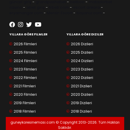
güncel giriş
-
grandpashabet
-
betboo
-
matadorbet
casino
-
1xbet giriş
-
trbetr.com
-
escort ankara
-
eryamangar.com
-
Mersin Escort
-
bayanur.com
-
YILLARA GÖRE FILMLER
YILLARA GÖRE DIZILER
2026 Filmleri
2026 Dizileri
2025 Filmleri
2025 Dizileri
2024 Filmleri
2024 Dizileri
2023 Filmleri
2023 Dizileri
2022 Filmleri
2022 Dizileri
2021 Filmleri
2021 Dizileri
2020 Filmleri
2020 Dizileri
2019 Filmleri
2019 Dizileri
2018 Filmleri
2018 Dizileri
guneykoresinemasi.com © Copyright 2013-2026. Tüm Hakları
Saklıdır.