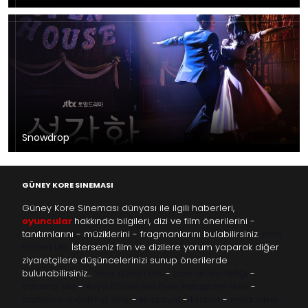
Snowdrop
GÜNEY KORE SINEMASI
Güney Kore Sineması dünyası ile ilgili haberleri,
oyuncular
hakkında bilgileri, dizi ve film önerilerini -
tanıtımlarını - müziklerini - fragmanlarını bulabilirsiniz.
kore
filmleri izle
İsterseniz film ve dizilere yorum yaparak diğer
ziyaretçilere düşüncelerinizi sunup önerilerde
bulunabilirsiniz…
kore dizileri izle
-
taze antep fıstığı
-
yabancı dizi
-
Asya Dizileri izle
free instagram likes
-
topfollow
meritking giriş
-
kingroyal
-
btcbet
-
madridbet