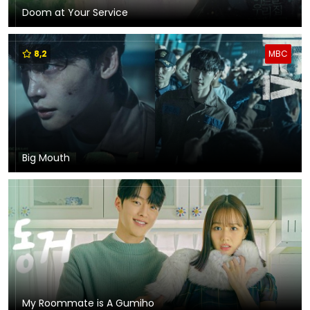
Doom at Your Service
8,2
MBC
Big Mouth
My Roommate is A Gumiho