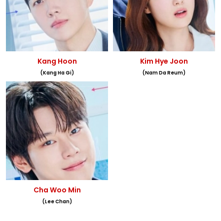
Kang Hoon
Kim Hye Joon
(Kang Ha Gi)
(Nam Da Reum)
Cha Woo Min
(Lee Chan)