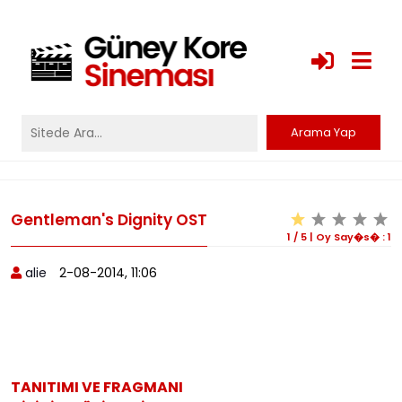
Gentleman's Dignity OST
1
/
5
|
Oy Say�s� :
1
alie
2-08-2014, 11:06
TANITIMI VE FRAGMANI