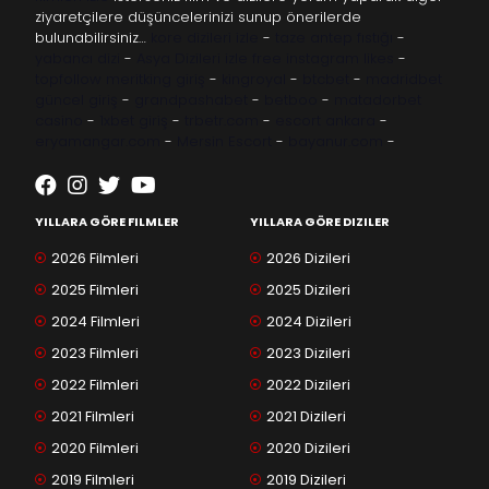
ziyaretçilere düşüncelerinizi sunup önerilerde
bulunabilirsiniz…
kore dizileri izle
-
taze antep fıstığı
-
yabancı dizi
-
Asya Dizileri izle
free instagram likes
-
topfollow
meritking giriş
-
kingroyal
-
btcbet
-
madridbet
güncel giriş
-
grandpashabet
-
betboo
-
matadorbet
casino
-
1xbet giriş
-
trbetr.com
-
escort ankara
-
eryamangar.com
-
Mersin Escort
-
bayanur.com
-
YILLARA GÖRE FILMLER
YILLARA GÖRE DIZILER
2026 Filmleri
2026 Dizileri
2025 Filmleri
2025 Dizileri
2024 Filmleri
2024 Dizileri
2023 Filmleri
2023 Dizileri
2022 Filmleri
2022 Dizileri
2021 Filmleri
2021 Dizileri
2020 Filmleri
2020 Dizileri
2019 Filmleri
2019 Dizileri