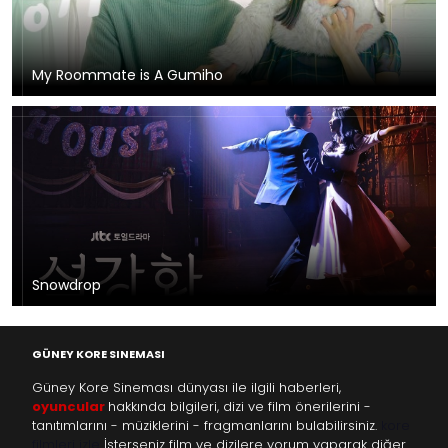
My Roommate is A Gumiho
Snowdrop
GÜNEY KORE SINEMASI
Güney Kore Sineması dünyası ile ilgili haberleri,
oyuncular
hakkında bilgileri, dizi ve film önerilerini -
tanıtımlarını - müziklerini - fragmanlarını bulabilirsiniz.
kore
filmleri izle
İsterseniz film ve dizilere yorum yaparak diğer