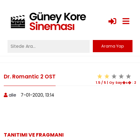
Dr. Romantic 2 OST
1.5
/
5
|
Oy Say�s� :
2
alie
7-01-2020, 13:14
TANITIMI VE FRAGMANI