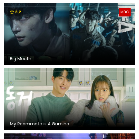
8,2
MBC
Big Mouth
My Roommate is A Gumiho