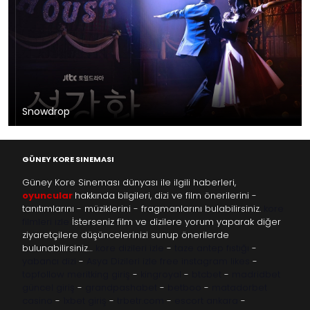
Snowdrop
GÜNEY KORE SINEMASI
Güney Kore Sineması dünyası ile ilgili haberleri,
oyuncular
hakkında bilgileri, dizi ve film önerilerini -
tanıtımlarını - müziklerini - fragmanlarını bulabilirsiniz.
kore
filmleri izle
İsterseniz film ve dizilere yorum yaparak diğer
ziyaretçilere düşüncelerinizi sunup önerilerde
bulunabilirsiniz…
kore dizileri izle
-
taze antep fıstığı
-
yabancı dizi
-
Asya Dizileri izle
free instagram likes
-
topfollow
meritking giriş
-
kingroyal
-
btcbet
-
madridbet
güncel giriş
-
grandpashabet
-
betboo
-
matadorbet
casino
-
1xbet giriş
-
trbetr.com
-
escort ankara
-