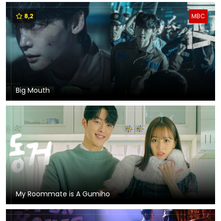
8,2
MBC
Big Mouth
My Roommate is A Gumiho