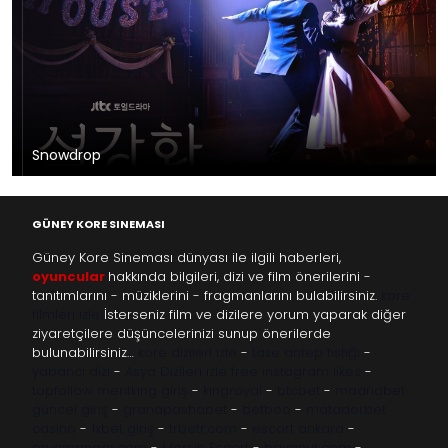
Snowdrop
GÜNEY KORE SINEMASI
Güney Kore Sineması dünyası ile ilgili haberleri,
oyuncular
hakkında bilgileri, dizi ve film önerilerini -
tanıtımlarını - müziklerini - fragmanlarını bulabilirsiniz.
kore
filmleri izle
İsterseniz film ve dizilere yorum yaparak diğer
ziyaretçilere düşüncelerinizi sunup önerilerde
bulunabilirsiniz…
kore dizileri izle
-
taze antep fıstığı
-
yabancı dizi
-
Asya Dizileri izle
free instagram likes
-
topfollow
meritking giriş
-
kingroyal
-
btcbet
-
madridbet
güncel giriş
-
grandpashabet
-
betboo
-
matadorbet
casino
-
1xbet giriş
-
trbetr.com
-
escort ankara
-
eryamangar.com
-
Mersin Escort
-
bayanur.com
-