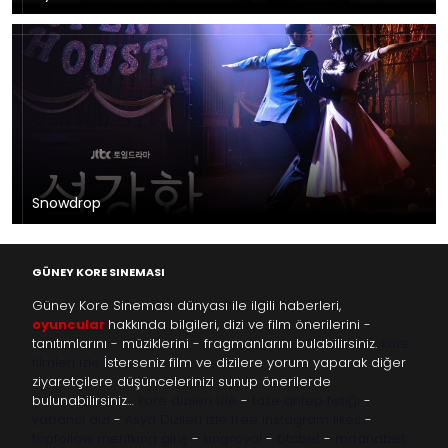
Snowdrop
GÜNEY KORE SINEMASI
Güney Kore Sineması dünyası ile ilgili haberleri,
oyuncular
hakkında bilgileri, dizi ve film önerilerini -
tanıtımlarını - müziklerini - fragmanlarını bulabilirsiniz.
kore
filmleri izle
İsterseniz film ve dizilere yorum yaparak diğer
ziyaretçilere düşüncelerinizi sunup önerilerde
bulunabilirsiniz…
kore dizileri izle
-
taze antep fıstığı
-
yabancı dizi
-
Asya Dizileri izle
free instagram likes
-
topfollow
meritking giriş
-
kingroyal
-
btcbet
-
madridbet