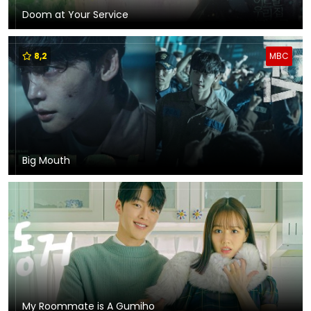
Doom at Your Service
8,2
MBC
Big Mouth
My Roommate is A Gumiho