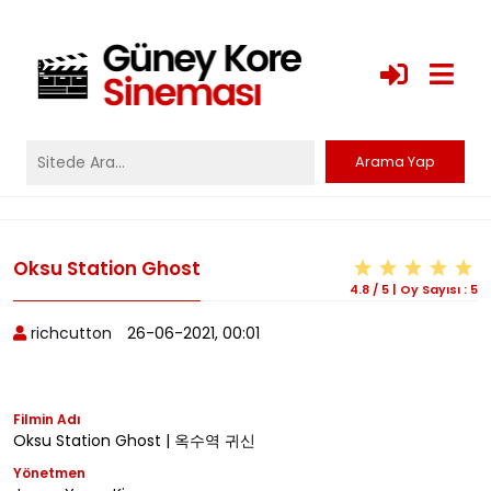
Oksu Station Ghost
4.8
/
5
|
Oy Sayısı :
5
richcutton
26-06-2021, 00:01
Filmin Adı
Oksu Station Ghost | 옥수역 귀신
Yönetmen