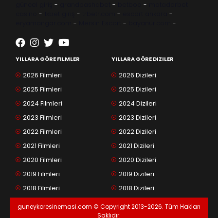
güncel giriş
-
grandpashabet
-
betboo
-
matadorbet
casino
-
1xbet giriş
-
trbetr.com
-
escort ankara
-
eryamangar.com
-
Mersin Escort
-
bayanur.com
-
YILLARA GÖRE FILMLER
YILLARA GÖRE DIZILER
2026 Filmleri
2026 Dizileri
2025 Filmleri
2025 Dizileri
2024 Filmleri
2024 Dizileri
2023 Filmleri
2023 Dizileri
2022 Filmleri
2022 Dizileri
2021 Filmleri
2021 Dizileri
2020 Filmleri
2020 Dizileri
2019 Filmleri
2019 Dizileri
2018 Filmleri
2018 Dizileri
guneykoresinemasi.com © Copyright 2013-2026. Tüm Hakları
Saklıdır.