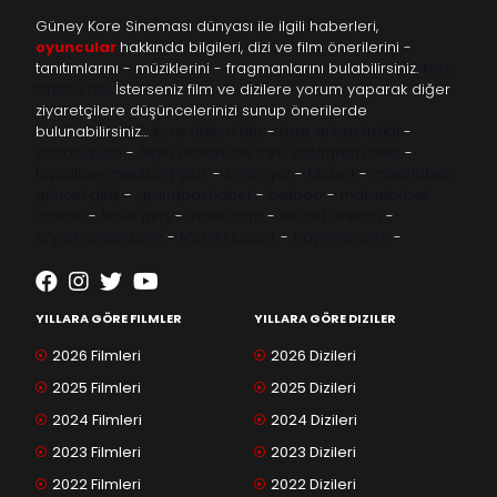
Güney Kore Sineması dünyası ile ilgili haberleri,
oyuncular
hakkında bilgileri, dizi ve film önerilerini -
tanıtımlarını - müziklerini - fragmanlarını bulabilirsiniz.
kore
filmleri izle
İsterseniz film ve dizilere yorum yaparak diğer
ziyaretçilere düşüncelerinizi sunup önerilerde
bulunabilirsiniz…
kore dizileri izle
-
taze antep fıstığı
-
yabancı dizi
-
Asya Dizileri izle
free instagram likes
-
topfollow
meritking giriş
-
kingroyal
-
btcbet
-
madridbet
güncel giriş
-
grandpashabet
-
betboo
-
matadorbet
casino
-
1xbet giriş
-
trbetr.com
-
escort ankara
-
eryamangar.com
-
Mersin Escort
-
bayanur.com
-
YILLARA GÖRE FILMLER
YILLARA GÖRE DIZILER
2026 Filmleri
2026 Dizileri
2025 Filmleri
2025 Dizileri
2024 Filmleri
2024 Dizileri
2023 Filmleri
2023 Dizileri
2022 Filmleri
2022 Dizileri