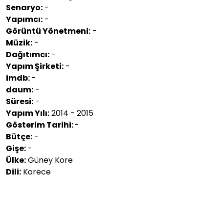
Senaryo:
-
Yapımcı:
-
Görüntü Yönetmeni:
-
Müzik:
-
Dağıtımcı:
-
Yapım Şirketi:
-
imdb:
-
daum:
-
Süresi:
-
Yapım Yılı:
2014 - 2015
Gösterim Tarihi:
-
Bütçe:
-
Gişe:
-
Ülke:
Güney Kore
Dili:
Korece