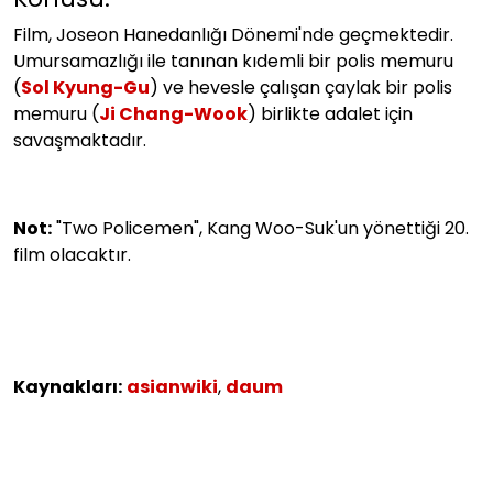
Film, Joseon Hanedanlığı Dönemi'nde geçmektedir.
Umursamazlığı ile tanınan kıdemli bir polis memuru
(
Sol Kyung-Gu
) ve hevesle çalışan çaylak bir polis
memuru (
Ji Chang-Wook
) birlikte adalet için
savaşmaktadır.
Not:
"Two Policemen", Kang Woo-Suk'un yönettiği 20.
film olacaktır.
Kaynakları:
asianwiki
,
daum