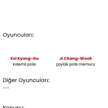
Oyuncuları:
Sol Kyung-Gu
Ji Chang-Woo
k
kıdemli polis
çaylak polis memuru
Diğer Oyuncuları:
---
Konusu: