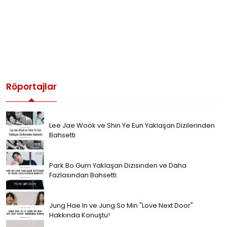
Röportajlar
Lee Jae Wook ve Shin Ye Eun Yaklaşan Dizilerinden
Bahsetti
Park Bo Gum Yaklaşan Dizisinden ve Daha
Fazlasından Bahsetti
Jung Hae In ve Jung So Min "Love Next Door"
Hakkında Konuştu!