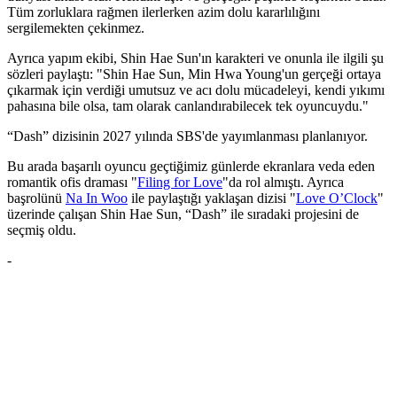
Tüm zorluklara rağmen ilerlerken azim dolu kararlılığını
sergilemekten çekinmez.
Ayrıca yapım ekibi, Shin Hae Sun'ın karakteri ve onunla ile ilgili şu
sözleri paylaştı: "Shin Hae Sun, Min Hwa Young'un gerçeği ortaya
çıkarmak için verdiği umutsuz ve acı dolu mücadeleyi, kendi yıkımı
pahasına bile olsa, tam olarak canlandırabilecek tek oyuncuydu."
“Dash” dizisinin 2027 yılında SBS'de yayımlanması planlanıyor.
Bu arada başarılı oyuncu geçtiğimiz günlerde ekranlara veda eden
romantik ofis draması "
Filing for Love
"da rol almıştı. Ayrıca
başrolünü
Na In Woo
ile paylaştığı yaklaşan dizisi "
Love O’Clock
"
üzerinde çalışan Shin Hae Sun, “Dash” ile sıradaki projesini de
seçmiş oldu.
-