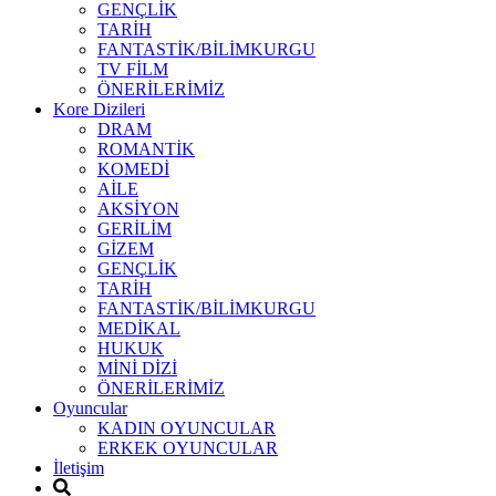
GENÇLİK
TARİH
FANTASTİK/BİLİMKURGU
TV FİLM
ÖNERİLERİMİZ
Kore Dizileri
DRAM
ROMANTİK
KOMEDİ
AİLE
AKSİYON
GERİLİM
GİZEM
GENÇLİK
TARİH
FANTASTİK/BİLİMKURGU
MEDİKAL
HUKUK
MİNİ DİZİ
ÖNERİLERİMİZ
Oyuncular
KADIN OYUNCULAR
ERKEK OYUNCULAR
İletişim