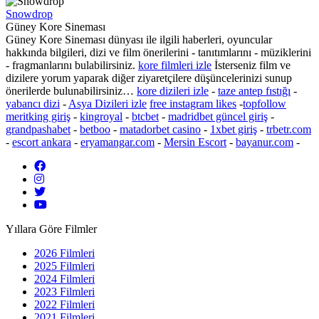
Snowdrop
Güney Kore Sineması
Güney Kore Sineması dünyası ile ilgili haberleri,
oyuncular
hakkında bilgileri, dizi ve film önerilerini - tanıtımlarını - müziklerini
- fragmanlarını bulabilirsiniz.
kore filmleri izle
İsterseniz film ve
dizilere yorum yaparak diğer ziyaretçilere düşüncelerinizi sunup
önerilerde bulunabilirsiniz…
kore dizileri izle
-
taze antep fıstığı
-
yabancı dizi
-
Asya Dizileri izle
free instagram likes
-
topfollow
meritking giriş
-
kingroyal
-
btcbet
-
madridbet güncel giriş
-
grandpashabet
-
betboo
-
matadorbet casino
-
1xbet giriş
-
trbetr.com
-
escort ankara
-
eryamangar.com
-
Mersin Escort
-
bayanur.com
-
Yıllara Göre Filmler
2026 Filmleri
2025 Filmleri
2024 Filmleri
2023 Filmleri
2022 Filmleri
2021 Filmleri