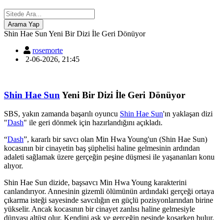
Shin Hae Sun Yeni Bir Dizi İle Geri Dönüyor
rosemorte
2-06-2026, 21:45
Sh
in
H
a
e Sun
Yeni Bir Dizi İle
Geri Dönüyor
SBS, yakın zamanda başarılı oyuncu
Shin Hae Sun
'ın yaklaşan dizi
"
Dash
" ile geri dönmek için hazırlandığını açıkladı.
“
Dash
”, kararlı bir savcı olan Min Hwa Young'un (Shin Hae Sun)
kocasının bir cinayetin baş şüphelisi haline gelmesinin ardından
adaleti sağlamak üzere gerçeğin peşine düşmesi ile yaşananları konu
alıyor.
Shin Hae Sun dizide, başsavcı Min Hwa Young karakterini
canlandırıyor. Annesinin gizemli ölümünün ardındaki gerçeği ortaya
çıkarma isteği sayesinde savcılığın en güçlü pozisyonlarından birine
yükselir. Ancak kocasının bir cinayet zanlısı haline gelmesiyle
dünyası altüst olur. Kendini aşk ve gerçeğin peşinde koşarken bulur.