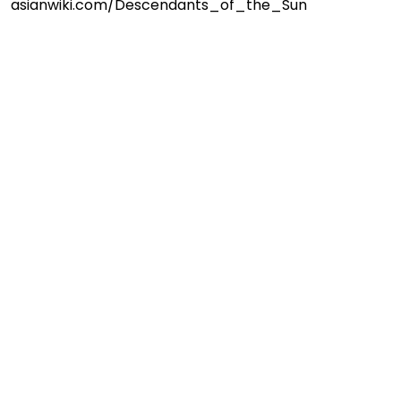
asianwiki.com/Descendants_of_the_Sun