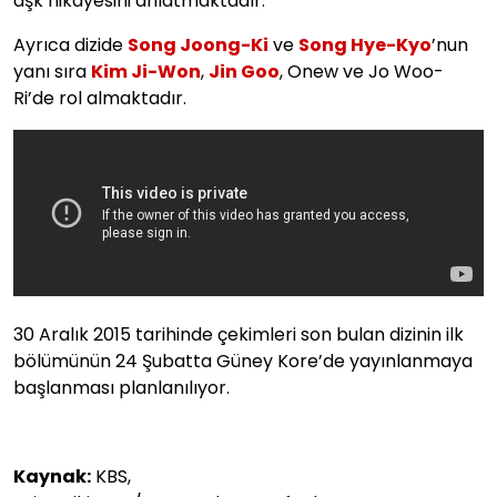
aşk hikayesini anlatmaktadır.
Ayrıca dizide
Song Joong-Ki
ve
Song Hye-Kyo
’nun
yanı sıra
Kim Ji-Won
,
Jin Goo
, Onew ve Jo Woo-
Ri’de rol almaktadır.
30 Aralık 2015 tarihinde çekimleri son bulan dizinin ilk
bölümünün 24 Şubatta Güney Kore’de yayınlanmaya
başlanması planlanılıyor.
Kaynak:
KBS,