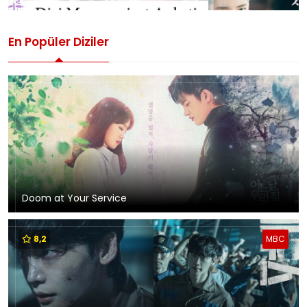
En Popüler Diziler
Doom at Your Service
8,2
MBC