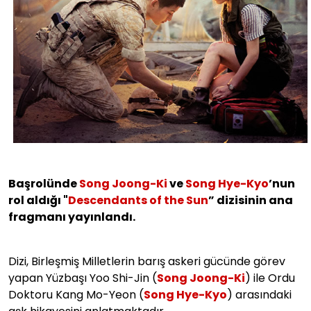
Başrolünde
Song Joong-Ki
ve
Song Hye-Kyo
’nun
rol aldığı "
Descendants of the Sun
” dizisinin ana
fragmanı yayınlandı.
Dizi, Birleşmiş Milletlerin barış askeri gücünde görev
yapan Yüzbaşı Yoo Shi-Jin (
Song Joong-Ki
) ile Ordu
Doktoru Kang Mo-Yeon (
Song Hye-Kyo
) arasındaki