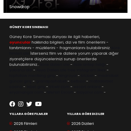
Snowdrop
GÜNEY KORE SINEMASI
Güney Kore Sineması dünyası ile ilgili haberleri,
oyuncular
hakkında bilgileri, dizi ve film önerilerini -
tanıtımlarını - müziklerini - fragmanlarını bulabilirsiniz.
kore
filmleri izle
İsterseniz film ve dizilere yorum yaparak diğer
ziyaretçilere düşüncelerinizi sunup önerilerde
bulunabilirsiniz…
kore dizileri izle
-
taze antep fıstığı
-
yabancı dizi
-
Asya Dizileri izle
free instagram likes
-
topfollow
meritking giriş
-
kingroyal
-
btcbet
-
madridbet
güncel giriş
-
grandpashabet
-
betboo
-
matadorbet
casino
-
1xbet giriş
-
trbetr.com
-
escort ankara
-
eryamangar.com
-
Mersin Escort
-
bayanur.com
-
YILLARA GÖRE FILMLER
YILLARA GÖRE DIZILER
2026 Filmleri
2026 Dizileri