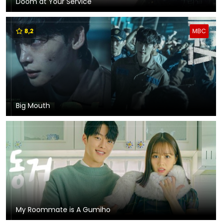
Doom at Your Service
8,2
MBC
Big Mouth
My Roommate is A Gumiho