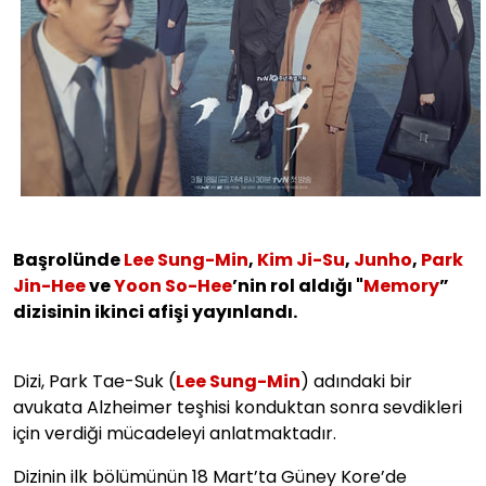
Başrolünde
Lee Sung-Min
,
Kim Ji-Su
,
Junho
,
Park
Jin-Hee
ve
Yoon So-Hee
’nin rol aldığı "
Memory
”
dizisinin ikinci afişi yayınlandı.
Dizi, Park Tae-Suk (
Lee Sung-Min
) adındaki bir
avukata Alzheimer teşhisi konduktan sonra sevdikleri
için verdiği mücadeleyi anlatmaktadır.
Dizinin ilk bölümünün 18 Mart’ta Güney Kore’de