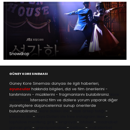
Snowdrop
GÜNEY KORE SINEMASI
Güney Kore Sineması dünyası ile ilgili haberleri,
oyuncular
hakkında bilgileri, dizi ve film önerilerini -
tanıtımlarını - müziklerini - fragmanlarını bulabilirsiniz.
kore
filmleri izle
İsterseniz film ve dizilere yorum yaparak diğer
ziyaretçilere düşüncelerinizi sunup önerilerde
bulunabilirsiniz…
kore dizileri izle
-
taze antep fıstığı
-
yabancı dizi
-
Asya Dizileri izle
free instagram likes
-
topfollow
meritking giriş
-
kingroyal
-
btcbet
-
madridbet
güncel giriş
-
grandpashabet
-
betboo
-
matadorbet