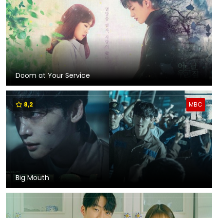
Doom at Your Service
8,2
MBC
Big Mouth