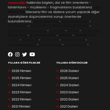
oyuncular
hakkında bilgileri, dizi ve film önerilerini -
tanıtımlarını - müziklerini - fragmanlarını bulabilirsiniz.
kore
filmleri izle
İsterseniz film ve dizilere yorum yaparak diğer
ziyaretçilere düşüncelerinizi sunup önerilerde
bulunabilirsiniz…
kore dizileri izle
-
taze antep fıstığı
-
yabancı dizi
-
Asya Dizileri izle
free instagram likes
-
topfollow
meritking giriş
-
kingroyal
-
btcbet
-
madridbet
güncel giriş
-
grandpashabet
-
betboo
-
matadorbet
casino
-
1xbet giriş
-
trbetr.com
-
escort ankara
-
eryamangar.com
-
Mersin Escort
-
bayanur.com
-
YILLARA GÖRE FILMLER
YILLARA GÖRE DIZILER
2026 Filmleri
2026 Dizileri
2025 Filmleri
2025 Dizileri
2024 Filmleri
2024 Dizileri
2023 Filmleri
2023 Dizileri
2022 Filmleri
2022 Dizileri
2021 Filmleri
2021 Dizileri