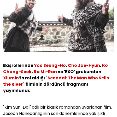
Başrollerinde
Yoo Seung-Ho
,
Cho Jae-Hyun
,
Ko
Chang-Seok
,
Ra Mi-Ran
ve ‘EXO’ grubundan
Xiumin
’in rol aldığı "
Seondal: The Man Who Sells
the River
" filminin dördüncü fragmanı
yayımlandı.
"Kim Sun-Dal" adlı bir klasik romandan uyarlanan film,
Joseon Hanedanlığının son dönemlerinde yakışıklı