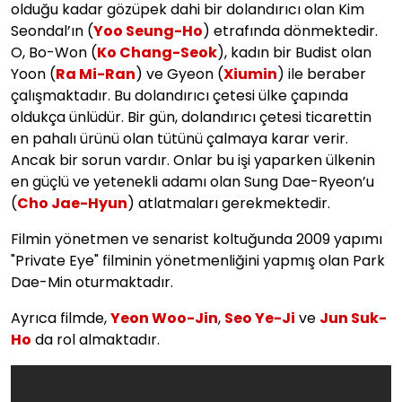
olduğu kadar gözüpek dahi bir dolandırıcı olan Kim
Seondal’ın (
Yoo Seung-Ho
) etrafında dönmektedir.
O, Bo-Won (
Ko Chang-Seok
), kadın bir Budist olan
Yoon (
Ra Mi-Ran
) ve Gyeon (
Xiumin
) ile beraber
çalışmaktadır. Bu dolandırıcı çetesi ülke çapında
oldukça ünlüdür. Bir gün, dolandırıcı çetesi ticarettin
en pahalı ürünü olan tütünü çalmaya karar verir.
Ancak bir sorun vardır. Onlar bu işi yaparken ülkenin
en güçlü ve yetenekli adamı olan Sung Dae-Ryeon’u
(
Cho Jae-Hyun
) atlatmaları gerekmektedir.
Filmin yönetmen ve senarist koltuğunda 2009 yapımı
"Private Eye" filminin yönetmenliğini yapmış olan Park
Dae-Min oturmaktadır.
Ayrıca filmde,
Yeon Woo-Jin
,
Seo Ye-Ji
ve
Jun Suk-
Ho
da rol almaktadır.