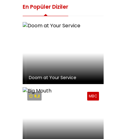
En Popüler Diziler
Doom at Your Service
8,2
MBC