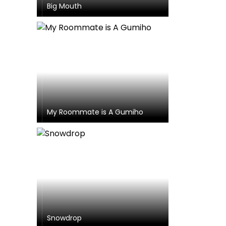
Big Mouth
My Roommate is A Gumiho
Snowdrop