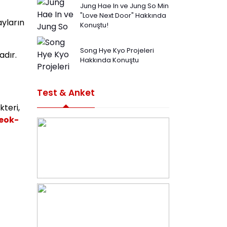
Jung Hae In ve Jung So Min
"Love Next Door" Hakkında
ayların
Konuştu!
Song Hye Kyo Projeleri
adır.
Hakkında Konuştu
Test & Anket
teri,
eok-