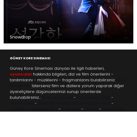
Snowdrop
GÜNEY KORE SINEMASI
Güney Kore Sineması dünyası ile ilgili haberleri,
oyuncular
hakkında bilgileri, dizi ve film önerilerini -
tanıtımlarını - müziklerini - fragmanlarını bulabilirsiniz.
kore
filmleri izle
İsterseniz film ve dizilere yorum yaparak diğer
ziyaretçilere düşüncelerinizi sunup önerilerde
bulunabilirsiniz…
kore dizileri izle
-
taze antep fıstığı
-
yabancı dizi
-
Asya Dizileri izle
free instagram likes
-
topfollow
meritking giriş
-
kingroyal
-
btcbet
-
madridbet
güncel giriş
-
grandpashabet
-
betboo
-
matadorbet
casino
-
1xbet giriş
-
trbetr.com
-
escort ankara
-
eryamangar.com
-
Mersin Escort
-
bayanur.com
-