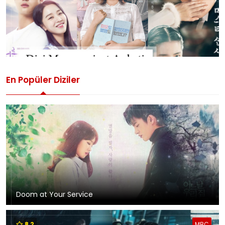
En Popüler Diziler
Doom at Your Service
8,2
MBC