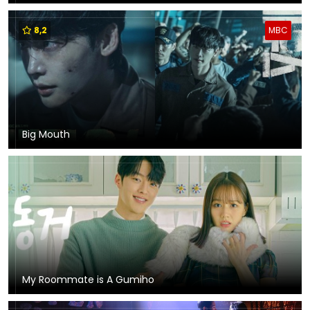
8,2
MBC
Big Mouth
My Roommate is A Gumiho