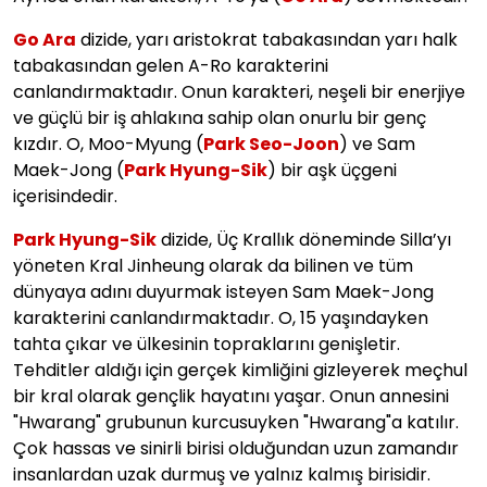
Go Ara
dizide, yarı aristokrat tabakasından yarı halk
tabakasından gelen A-Ro karakterini
canlandırmaktadır. Onun karakteri, neşeli bir enerjiye
ve güçlü bir iş ahlakına sahip olan onurlu bir genç
kızdır. O, Moo-Myung (
Park Seo-Joon
) ve Sam
Maek-Jong (
Park Hyung-Sik
) bir aşk üçgeni
içerisindedir.
Park Hyung-Sik
dizide, Üç Krallık döneminde Silla’yı
yöneten Kral Jinheung olarak da bilinen ve tüm
dünyaya adını duyurmak isteyen Sam Maek-Jong
karakterini canlandırmaktadır. O, 15 yaşındayken
tahta çıkar ve ülkesinin topraklarını genişletir.
Tehditler aldığı için gerçek kimliğini gizleyerek meçhul
bir kral olarak gençlik hayatını yaşar. Onun annesini
"Hwarang" grubunun kurcusuyken "Hwarang"a katılır.
Çok hassas ve sinirli birisi olduğundan uzun zamandır
insanlardan uzak durmuş ve yalnız kalmış birisidir.