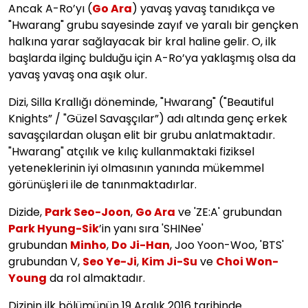
Ancak A-Ro’yı (
Go Ara
) yavaş yavaş tanıdıkça ve
"Hwarang" grubu sayesinde zayıf ve yaralı bir gençken
halkına yarar sağlayacak bir kral haline gelir. O, ilk
başlarda ilginç bulduğu için A-Ro’ya yaklaşmış olsa da
yavaş yavaş ona aşık olur.
Dizi, Silla Krallığı döneminde, "Hwarang" ("Beautiful
Knights” / "Güzel Savaşçılar”) adı altında genç erkek
savaşçılardan oluşan elit bir grubu anlatmaktadır.
"Hwarang" atçılık ve kılıç kullanmaktaki fiziksel
yeteneklerinin iyi olmasının yanında mükemmel
görünüşleri ile de tanınmaktadırlar.
Dizide,
Park Seo-Joon
,
Go Ara
ve 'ZE:A' grubundan
Park Hyung-Sik
’in yanı sıra 'SHINee'
grubundan
Minho
,
Do Ji-Han
, Joo Yoon-Woo, 'BTS'
grubundan V,
Seo Ye-Ji
,
Kim Ji-Su
ve
Choi Won-
Young
da rol almaktadır.
Dizinin ilk bölümünün 19 Aralık 2016 tarihinde