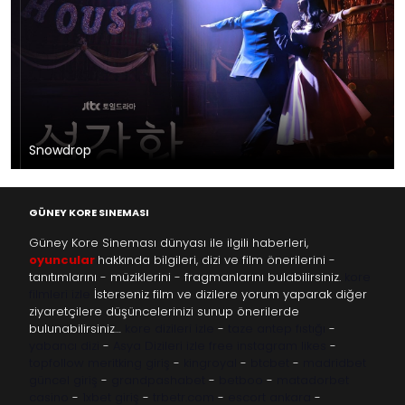
Snowdrop
GÜNEY KORE SINEMASI
Güney Kore Sineması dünyası ile ilgili haberleri,
oyuncular
hakkında bilgileri, dizi ve film önerilerini -
tanıtımlarını - müziklerini - fragmanlarını bulabilirsiniz.
kore
filmleri izle
İsterseniz film ve dizilere yorum yaparak diğer
ziyaretçilere düşüncelerinizi sunup önerilerde
bulunabilirsiniz…
kore dizileri izle
-
taze antep fıstığı
-
yabancı dizi
-
Asya Dizileri izle
free instagram likes
-
topfollow
meritking giriş
-
kingroyal
-
btcbet
-
madridbet
güncel giriş
-
grandpashabet
-
betboo
-
matadorbet
casino
-
1xbet giriş
-
trbetr.com
-
escort ankara
-