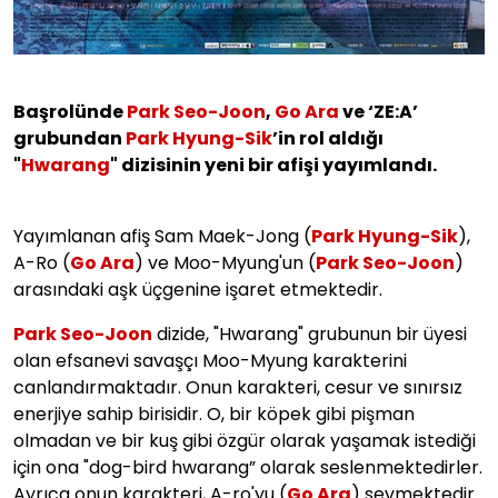
Başrolünde
Park Seo-Joon
,
Go Ara
ve ‘ZE:A’
grubundan
Park Hyung-Sik
’in rol aldığı
"
Hwarang
" dizisinin yeni bir afişi yayımlandı.
Yayımlanan afiş Sam Maek-Jong (
Park Hyung-Sik
),
A-Ro (
Go Ara
) ve Moo-Myung'un (
Park Seo-Joon
)
arasındaki aşk üçgenine işaret etmektedir.
Park Seo-Joon
dizide, "Hwarang" grubunun bir üyesi
olan efsanevi savaşçı Moo-Myung karakterini
canlandırmaktadır. Onun karakteri, cesur ve sınırsız
enerjiye sahip birisidir. O, bir köpek gibi pişman
olmadan ve bir kuş gibi özgür olarak yaşamak istediği
için ona "dog-bird hwarang” olarak seslenmektedirler.
Ayrıca onun karakteri, A-ro'yu (
Go Ara
) sevmektedir.