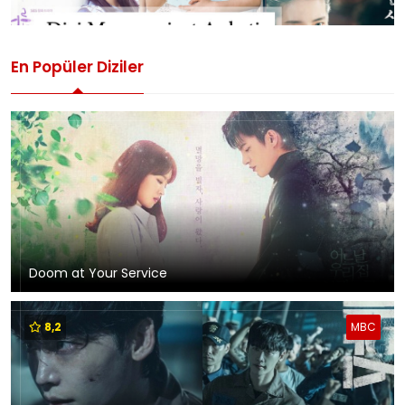
En Popüler Diziler
Doom at Your Service
8,2
MBC