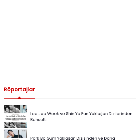
Röportajlar
Lee Jae Wook ve Shin Ye Eun Yaklaşan Dizilerinden
Bahsetti
Park Bo Gum Yaklaşan Dizisinden ve Daha