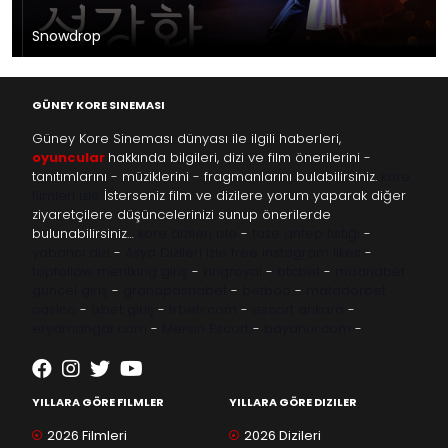
Snowdrop
GÜNEY KORE SINEMASI
Güney Kore Sineması dünyası ile ilgili haberleri,
oyuncular
hakkında bilgileri, dizi ve film önerilerini -
tanıtımlarını - müziklerini - fragmanlarını bulabilirsiniz.
kore
filmleri izle
İsterseniz film ve dizilere yorum yaparak diğer
ziyaretçilere düşüncelerinizi sunup önerilerde
bulunabilirsiniz…
kore dizileri izle
-
taze antep fıstığı
-
yabancı dizi
-
Asya Dizileri izle
free instagram likes
-
topfollow
meritking giriş
-
kingroyal
-
btcbet
-
madridbet
güncel giriş
-
grandpashabet
-
betboo
-
matadorbet
casino
-
1xbet giriş
-
trbetr.com
-
escort ankara
-
eryamangar.com
-
Mersin Escort
-
bayanur.com
-
YILLARA GÖRE FILMLER
YILLARA GÖRE DIZILER
2026 Filmleri
2026 Dizileri