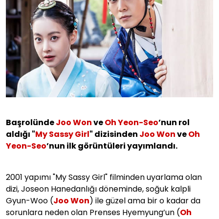
Başrolünde
Joo Won
ve
Oh Yeon-Seo
’nun rol
aldığı "
My Sassy Girl
" dizisinden
Joo Won
ve
Oh
Yeon-Seo
’nun ilk görüntüleri yayımlandı.
2001 yapımı "My Sassy Girl" filminden uyarlama olan
dizi, Joseon Hanedanlığı döneminde, soğuk kalpli
Gyun-Woo (
Joo Won
) ile güzel ama bir o kadar da
sorunlara neden olan Prenses Hyemyung’un (
Oh