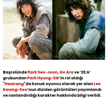
Başrolünde
Park Seo-Joon
,
Go Ara
ve ‘ZE:A’
grubundan
Park Hyung-Sik
’in rol aldığı
"
Hwarang
"da konuk oyuncu olarak yer alan
Lee
Kwang-Soo
’nun diziden görüntüleri yayımlandı
ve canlandırdığı karakter hakkında bilgi verildi.