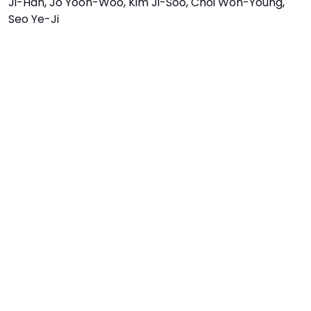
Ji-Han
,
Jo Yoon-Woo
,
Kim Ji-Soo
,
Choi Won-Young
,
Seo Ye-Ji