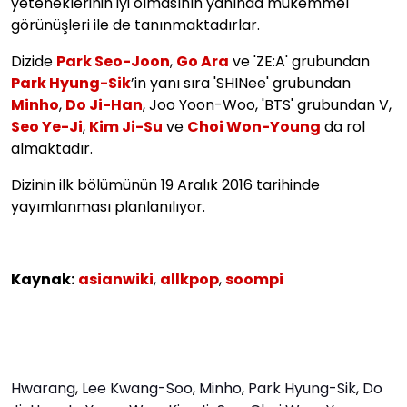
yeteneklerinin iyi olmasının yanında mükemmel
görünüşleri ile de tanınmaktadırlar.
Dizide
Park Seo-Joon
,
Go Ara
ve 'ZE:A' grubundan
Park Hyung-Sik
’in yanı sıra 'SHINee' grubundan
Minho
,
Do Ji-Han
, Joo Yoon-Woo, 'BTS' grubundan V,
Seo Ye-Ji
,
Kim Ji-Su
ve
Choi Won-Young
da rol
almaktadır.
Dizinin ilk bölümünün 19 Aralık 2016 tarihinde
yayımlanması planlanılıyor.
Kaynak:
asianwiki
,
allkpop
,
soompi
Hwarang
,
Lee Kwang-Soo
,
Minho
,
Park Hyung-Sik
,
Do