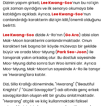
Dizinin yapım şirketi,
Lee Kwang-Soo
’nun bu rol için
çok zaman ayırdığını ve ilk senaryo okumaya bile
katıldığını açıkladı. Ayrıca,
Lee Kwang-Soo
’nun
canlandırdığı karakterin dizi için kilit/önemli olduğunu
belirtti.
Lee Kwang-Soo
dizide A-Ro’nın (
Go Ara
) abisi olan
Mak-Moon karakterini canlandırmaktadır. Onun
karakteri tek başına bir köyde mütevazı bir şekilde
büyür ve orada Moo-Myung (
Park Seo-Joon
) ile
tanışarak yakın arkadaş olur. Bu dostluk sayesinde
Moo-Myung daha sonra Sun Woo ismini alır. Ayrıca
Moo-Myung, Mak-Moon’un sayesinde A-Ro ile tanışır
ve 'Hwarang'lara katılır.
Dizi, Silla Krallığı döneminde, "Hwarang" ("Beautiful
Knights” / "Güzel Savaşçılar”) adı altında genç erkek
savaşçılardan oluşan elit bir grubu anlatmaktadır.
"Hwarang" atçılık ve kılıç kullanmaktaki fiziksel