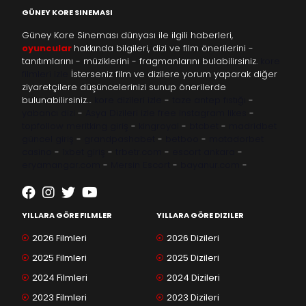
GÜNEY KORE SINEMASI
Güney Kore Sineması dünyası ile ilgili haberleri,
oyuncular
hakkında bilgileri, dizi ve film önerilerini -
tanıtımlarını - müziklerini - fragmanlarını bulabilirsiniz.
kore
filmleri izle
İsterseniz film ve dizilere yorum yaparak diğer
ziyaretçilere düşüncelerinizi sunup önerilerde
bulunabilirsiniz…
kore dizileri izle
-
taze antep fıstığı
-
yabancı dizi
-
Asya Dizileri izle
free instagram likes
-
topfollow
meritking giriş
-
kingroyal
-
btcbet
-
madridbet
güncel giriş
-
grandpashabet
-
betboo
-
matadorbet
casino
-
1xbet giriş
-
trbetr.com
-
escort ankara
-
eryamangar.com
-
Mersin Escort
-
bayanur.com
-
YILLARA GÖRE FILMLER
YILLARA GÖRE DIZILER
2026 Filmleri
2026 Dizileri
2025 Filmleri
2025 Dizileri
2024 Filmleri
2024 Dizileri
2023 Filmleri
2023 Dizileri