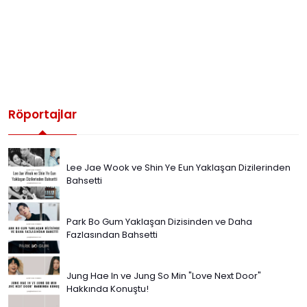
Röportajlar
Lee Jae Wook ve Shin Ye Eun Yaklaşan Dizilerinden
Bahsetti
Park Bo Gum Yaklaşan Dizisinden ve Daha
Fazlasından Bahsetti
Jung Hae In ve Jung So Min "Love Next Door"
Hakkında Konuştu!