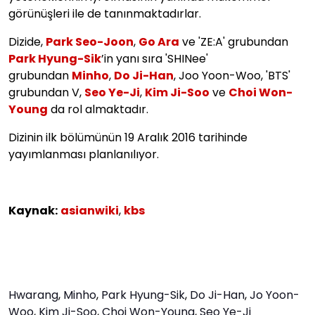
görünüşleri ile de tanınmaktadırlar.
Dizide,
Park Seo-Joon
,
Go Ara
ve 'ZE:A' grubundan
Park Hyung-Sik
’in yanı sıra 'SHINee'
grubundan
Minho
,
Do Ji-Han
, Joo Yoon-Woo, 'BTS'
grubundan V,
Seo Ye-Ji
,
Kim Ji-Soo
ve
Choi Won-
Young
da rol almaktadır.
Dizinin ilk bölümünün 19 Aralık 2016 tarihinde
yayımlanması planlanılıyor.
Kaynak:
asianwiki
,
kbs
Hwarang
,
Minho
,
Park Hyung-Sik
,
Do Ji-Han
,
Jo Yoon-
Woo
,
Kim Ji-Soo
,
Choi Won-Young
,
Seo Ye-Ji