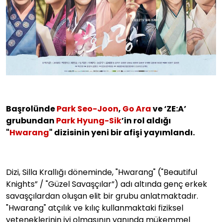
Başrolünde
Park Seo-Joon
,
Go Ara
ve ‘ZE:A’
grubundan
Park Hyung-Sik
’in rol aldığı
"
Hwarang
" dizisinin yeni bir afişi yayımlandı.
Dizi, Silla Krallığı döneminde, "Hwarang" ("Beautiful
Knights” / "Güzel Savaşçılar”) adı altında genç erkek
savaşçılardan oluşan elit bir grubu anlatmaktadır.
"Hwarang" atçılık ve kılıç kullanmaktaki fiziksel
yeteneklerinin iyi olmasının yanında mükemmel