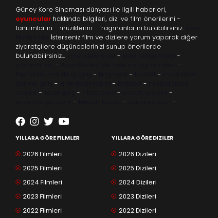
Güney Kore Sineması dünyası ile ilgili haberleri,
oyuncular
hakkında bilgileri, dizi ve film önerilerini -
tanıtımlarını - müziklerini - fragmanlarını bulabilirsiniz.
kore
filmleri izle
İsterseniz film ve dizilere yorum yaparak diğer
ziyaretçilere düşüncelerinizi sunup önerilerde
bulunabilirsiniz…
kore dizileri izle
-
taze antep fıstığı
-
yabancı dizi
-
Asya Dizileri izle
free instagram likes
-
topfollow
meritking giriş
-
kingroyal
-
btcbet
-
madridbet
güncel giriş
-
grandpashabet
-
betboo
-
matadorbet
casino
-
1xbet giriş
-
trbetr.com
-
escort ankara
-
eryamangar.com
-
Mersin Escort
-
bayanur.com
-
YILLARA GÖRE FILMLER
YILLARA GÖRE DIZILER
2026 Filmleri
2026 Dizileri
2025 Filmleri
2025 Dizileri
2024 Filmleri
2024 Dizileri
2023 Filmleri
2023 Dizileri
2022 Filmleri
2022 Dizileri