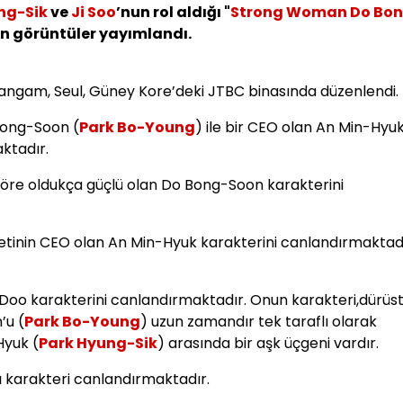
ng-Sik
ve
Ji Soo
’nun rol aldığı "
Strong Woman Do Bo
an görüntüler yayımlandı.
Sangam, Seul, Güney Kore’deki JTBC binasında düzenlendi.
 Bong-Soon (
Park Bo-Young
) ile bir CEO olan An Min-Hyu
ktadır.
göre oldukça güçlü olan Do Bong-Soon karakterini
rketinin CEO olan An Min-Hyuk karakterini canlandırmaktadı
 Doo karakterini canlandırmaktadır. Onun karakteri,dürüs
’u (
Park Bo-Young
) uzun zamandır tek taraflı olarak
Hyuk (
Park Hyung-Sik
) arasında bir aşk üçgeni vardır.
 karakteri canlandırmaktadır.