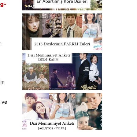
ng-
k
r.
t ve