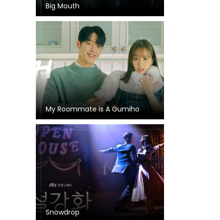
Big Mouth
My Roommate is A Gumiho
Snowdrop