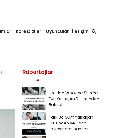
ımları
Kore Dizileri
Oyuncular
İletişim
ı
Röportajlar
Lee Jae Wook ve Shin Ye
Eun Yaklaşan Dizilerinden
Bahsetti
Park Bo Gum Yaklaşan
Dizisinden ve Daha
Fazlasından Bahsetti