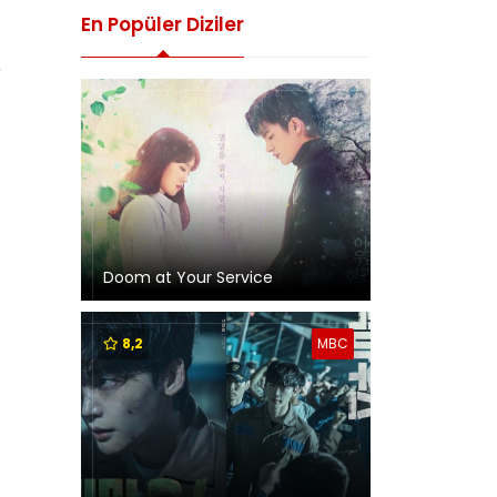
En Popüler Diziler
5
Doom at Your Service
8,2
MBC