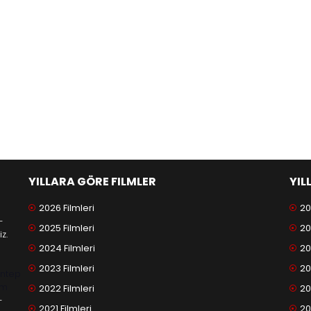
YILLARA GÖRE FILMLER
YIL
2026 Filmleri
20
-
2025 Filmleri
20
z.
2024 Filmleri
20
2023 Filmleri
20
antep
am
2022 Filmleri
20
-
2021 Filmleri
20