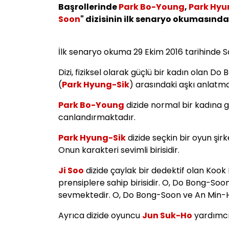
Başrollerinde
Park Bo-Young
,
Park Hyu
Soon
" dizisinin ilk senaryo okumasınd
İlk senaryo okuma 29 Ekim 2016 tarihinde 
Dizi, fiziksel olarak güçlü bir kadın olan Do
(
Park Hyung-Sik
) arasındaki aşkı anlatma
Park Bo-Young
dizide normal bir kadına 
canlandırmaktadır.
Park Hyung-Sik
dizide seçkin bir oyun şi
Onun karakteri sevimli birisidir.
Ji Soo
dizide çaylak bir dedektif olan Kook
prensiplere sahip birisidir. O, Do Bong-Soon
sevmektedir. O, Do Bong-Soon ve An Min-
Ayrıca dizide oyuncu
Jun Suk-Ho
yardımcı