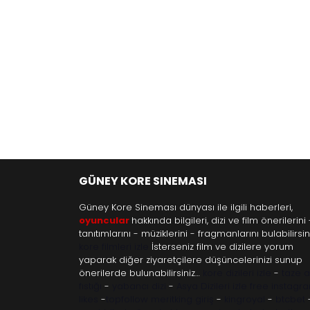
GÜNEY KORE SINEMASI
Güney Kore Sineması dünyası ile ilgili haberleri,
oyuncular
hakkında bilgileri, dizi ve film önerilerini 
tanıtımlarını - müziklerini - fragmanlarını bulabilirsini
kore filmleri izle
İsterseniz film ve dizilere yorum
yaparak diğer ziyaretçilere düşüncelerinizi sunup
önerilerde bulunabilirsiniz…
kore dizileri izle
-
taze 
fıstığı
-
yabancı dizi
-
Asya Dizileri izle
free instagr
likes
-
topfollow
meritking giriş
-
kingroyal
-
btcbet