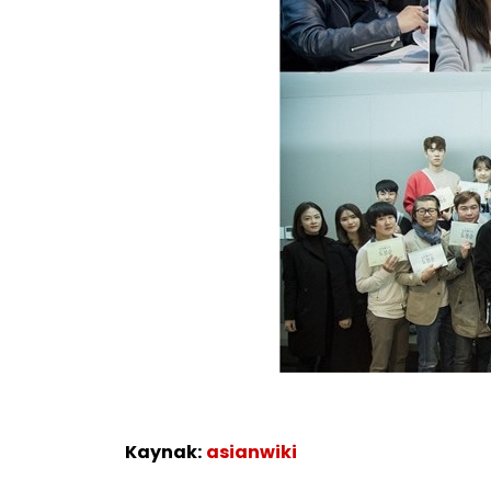
Kaynak:
asianwiki