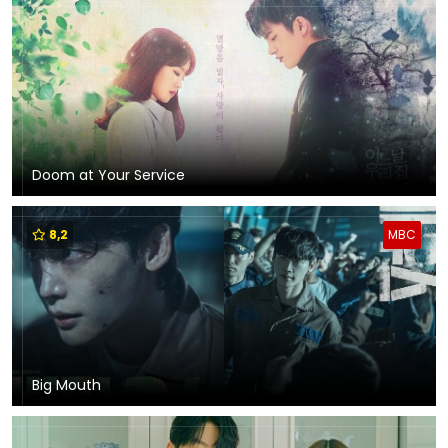
Doom at Your Service
8,2
MBC
Big Mouth