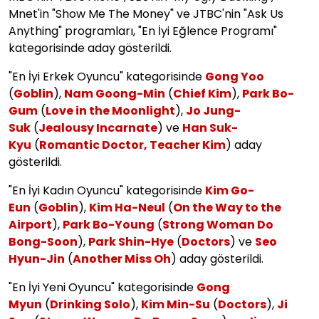
Mnet'in "Show Me The Money" ve JTBC'nin "Ask Us
Anything" programları, "En İyi Eğlence Programı"
kategorisinde aday gösterildi.
"En İyi Erkek Oyuncu" kategorisinde
Gong Yoo
(
Goblin
),
Nam Goong-Min
(
Chief Kim
),
Park Bo-
Gum
(
Love in the Moonlight
),
Jo Jung-
Suk
(
Jealousy Incarnate
) ve
Han Suk-
Kyu
(
Romantic Doctor, Teacher Kim
) aday
gösterildi.
"En İyi Kadın Oyuncu" kategorisinde
Kim Go-
Eun
(
Goblin
),
Kim Ha-Neul
(
On the Way to the
Airport
),
Park Bo-Young
(
Strong Woman Do
Bong-Soon
),
Park Shin-Hye
(
Doctors
) ve
Seo
Hyun-Jin
(
Another Miss Oh
) aday gösterildi.
"En İyi Yeni Oyuncu" kategorisinde
Gong
Myun
(
Drinking Solo
),
Kim Min-Su
(
Doctors
),
Ji