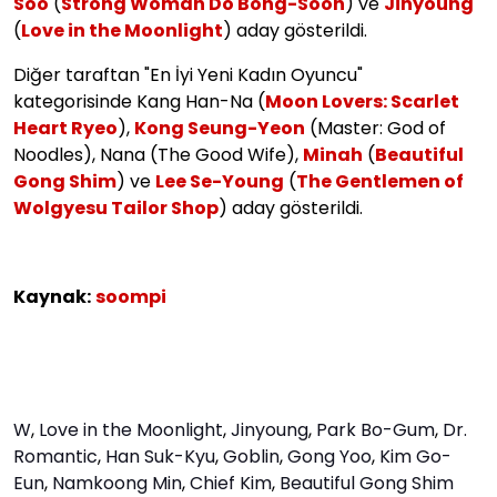
Soo
(
Strong Woman Do Bong-Soon
) ve
Jinyoung
(
Love in the Moonlight
) aday gösterildi.
Diğer taraftan "En İyi Yeni Kadın Oyuncu"
kategorisinde Kang Han-Na (
Moon Lovers: Scarlet
Heart Ryeo
),
Kong Seung-Yeon
(Master: God of
Noodles), Nana (The Good Wife),
Minah
(
Beautiful
Gong Shim
) ve
Lee Se-Young
(
The Gentlemen of
Wolgyesu Tailor Shop
) aday gösterildi.
Kaynak:
soompi
W
,
Love in the Moonlight
,
Jinyoung
,
Park Bo-Gum
,
Dr.
Romantic
,
Han Suk-Kyu
,
Goblin
,
Gong Yoo
,
Kim Go-
Eun
,
Namkoong Min
,
Chief Kim
,
Beautiful Gong Shim