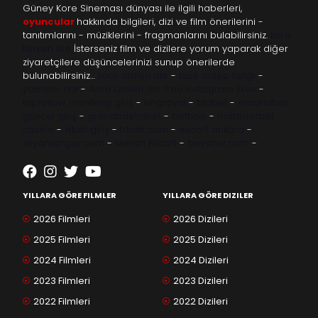
Güney Kore Sineması dünyası ile ilgili haberleri,
oyuncular
hakkında bilgileri, dizi ve film önerilerini -
tanıtımlarını - müziklerini - fragmanlarını bulabilirsiniz.
kore
filmleri izle
İsterseniz film ve dizilere yorum yaparak diğer
ziyaretçilere düşüncelerinizi sunup önerilerde
bulunabilirsiniz…
kore dizileri izle
-
taze antep fıstığı
-
yabancı dizi
-
Asya Dizileri izle
free instagram likes
-
topfollow
meritking giriş
-
kingroyal
-
btcbet
-
madridbet
güncel giriş
-
grandpashabet
-
betboo
-
matadorbet
casino
-
1xbet giriş
-
trbetr.com
-
escort ankara
-
eryamangar.com
-
Mersin Escort
-
bayanur.com
-
YILLARA GÖRE FILMLER
YILLARA GÖRE DIZILER
2026 Filmleri
2026 Dizileri
2025 Filmleri
2025 Dizileri
2024 Filmleri
2024 Dizileri
2023 Filmleri
2023 Dizileri
2022 Filmleri
2022 Dizileri