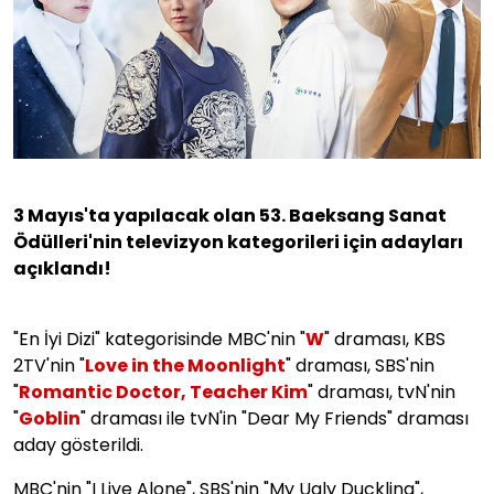
3 Mayıs'ta yapılacak olan 53. Baeksang Sanat
Ödülleri'nin televizyon kategorileri için adayları
açıklandı!
"En İyi Dizi" kategorisinde MBC'nin "
W
" draması, KBS
2TV'nin "
Love in the Moonlight
" draması, SBS'nin
"
Romantic Doctor, Teacher Kim
" draması, tvN'nin
"
Goblin
" draması ile tvN'in "Dear My Friends" draması
aday gösterildi.
MBC'nin "I Live Alone", SBS'nin "My Ugly Duckling",