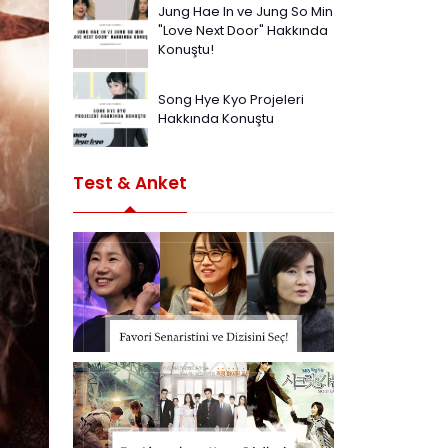
Jung Hae In ve Jung So Min
"Love Next Door" Hakkında
Konuştu!
Song Hye Kyo Projeleri
Hakkında Konuştu
Test & Anket