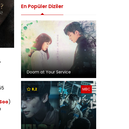
En Popüler Diziler
r
Doom at Your Service
55
8,2
MBC
 Soo
)
n