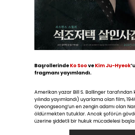
Başrollerinde
Ko Soo
ve
Kim Ju-Hyeok
’
fragmanı yayımlandı.
Amerikan yazar Bill S. Ballinger tarafında
yılında yayımlandı) uyarlama olan film, 194
Gyeongseong’un en zengin adamı olan Nam
öldürmekten tutuklar. Ancak şoförün gövdes
üzerine şiddetli bir hukuk mücadelesi başla