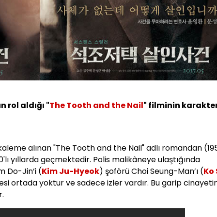
un rol aldığı "
The Tooth and the Nail
" filminin karakte
n kaleme alınan "The Tooth and the Nail" adlı romandan (19
0'lı yıllarda geçmektedir. Polis malikâneye ulaştığında
 Do-Jin’i (
Kim Ju-Hyeok
) şoförü Choi Seung-Man’ı (
Ko
i ortada yoktur ve sadece izler vardır. Bu garip cinayeti
r.