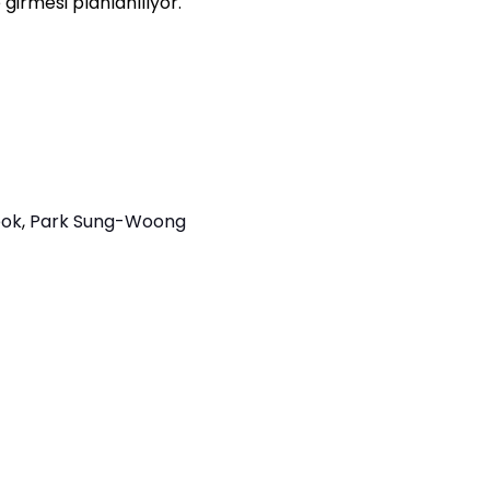
girmesi planlanılıyor.
eok
,
Park Sung-Woong