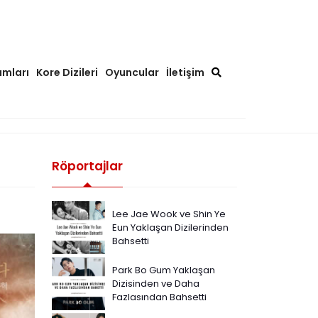
ımları
Kore Dizileri
Oyuncular
İletişim
Röportajlar
Lee Jae Wook ve Shin Ye
Eun Yaklaşan Dizilerinden
Bahsetti
Park Bo Gum Yaklaşan
Dizisinden ve Daha
Fazlasından Bahsetti