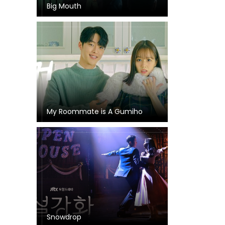
Big Mouth
My Roommate is A Gumiho
Snowdrop