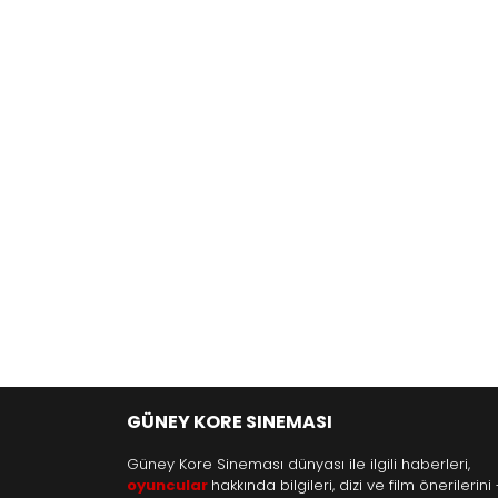
GÜNEY KORE SINEMASI
Güney Kore Sineması dünyası ile ilgili haberleri,
oyuncular
hakkında bilgileri, dizi ve film önerilerini 