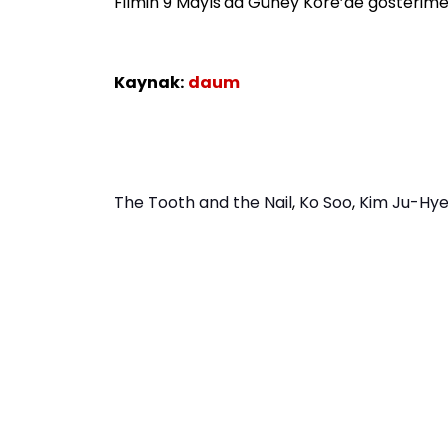
Filmin 9 Mayıs'da Güney Kore’de gösterime 
Kaynak:
daum
The Tooth and the Nail
,
Ko Soo
,
Kim Ju-Hy