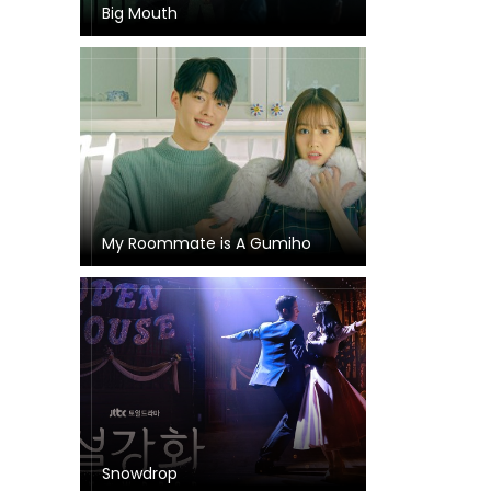
Big Mouth
My Roommate is A Gumiho
Snowdrop