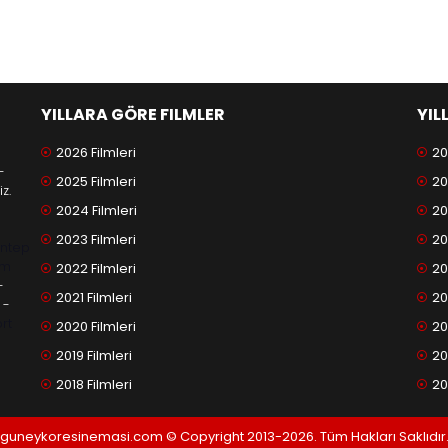
YILLARA GÖRE FILMLER
YIL
2026 Filmleri
20
-
2025 Filmleri
20
z.
2024 Filmleri
20
2023 Filmleri
20
antep
am
2022 Filmleri
20
-
2021 Filmleri
20
-
rt
2020 Filmleri
20
2019 Filmleri
20
2018 Filmleri
20
guneykoresinemasi.com © Copyright 2013-2026. Tüm Hakları Saklıdır