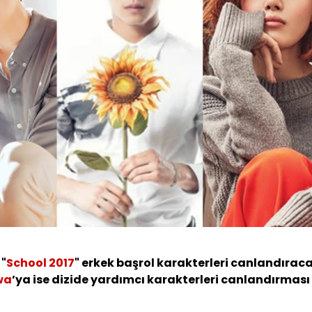
 "
School 2017
" erkek başrol karakterleri canlandırac
wa
’ya ise dizide yardımcı karakterleri canlandırması 