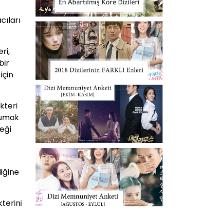
cıları
ri,
bir
için
kteri
orumak
ceği
iğine
terini