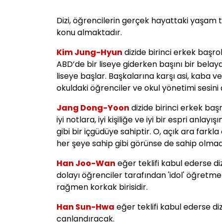
Dizi, öğrencilerin gerçek hayattaki yaşam tarz
konu almaktadır.
Kim Jung-Hyun
dizide birinci erkek başr
ABD’de bir liseye giderken başını bir bela
liseye başlar. Başkalarına karşı asi, kaba ve
okuldaki öğrenciler ve okul yönetimi sesini
Jang Dong-Yoon
dizide birinci erkek ba
iyi notlara, iyi kişiliğe ve iyi bir espri anla
gibi bir içgüdüye sahiptir. O, açık ara farkla
her şeye sahip gibi görünse de sahip olmadı
Han Joo-Wan
eğer teklifi kabul ederse d
dolayı öğrenciler tarafından 'idol' öğretm
rağmen korkak birisidir.
Han Sun-Hwa
eğer teklifi kabul ederse di
canlandıracak.