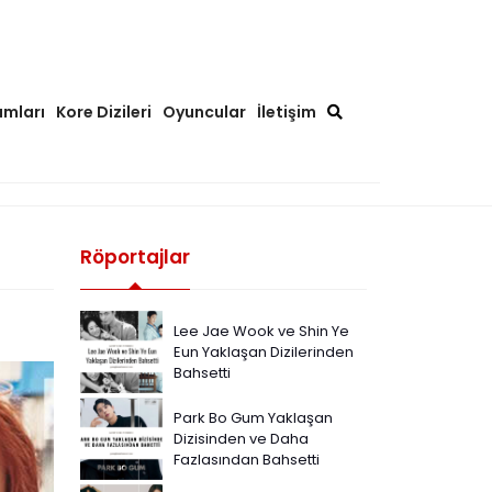
ımları
Kore Dizileri
Oyuncular
İletişim
Röportajlar
Lee Jae Wook ve Shin Ye
Eun Yaklaşan Dizilerinden
Bahsetti
Park Bo Gum Yaklaşan
Dizisinden ve Daha
Fazlasından Bahsetti