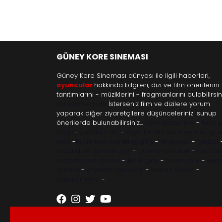
GÜNEY KORE SINEMASI
Güney Kore Sineması dünyası ile ilgili haberleri,
oyuncular
hakkında bilgileri, dizi ve film önerilerini 
tanıtımlarını - müziklerini - fragmanlarını bulabilirsini
kore filmleri izle
İsterseniz film ve dizilere yorum
yaparak diğer ziyaretçilere düşüncelerinizi sunup
önerilerde bulunabilirsiniz…
kore dizileri izle
-
taze 
fıstığı
-
yabancı dizi
-
Asya Dizileri izle
free instagr
likes
-
topfollow
meritking giriş
-
kingroyal
-
btcbet
madridbet güncel giriş
-
grandpashabet
-
betboo
matadorbet casino
-
1xbet giriş
-
trbetr.com
-
esco
ankara
-
eryamangar.com
-
Mersin Escort
-
bayanur.com
-