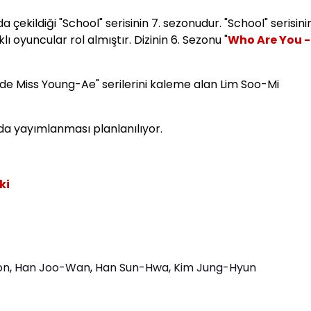
nda çekildiği "School" serisinin 7. sezonudur. "School" serisini
ı oyuncular rol almıştır. Dizinin 6. Sezonu "
Who Are You -
 "Rude Miss Young-Ae" serilerini kaleme alan Lim Soo-Mi
da yayımlanması planlanılıyor.
ki
on
,
Han Joo-Wan
,
Han Sun-Hwa
,
Kim Jung-Hyun