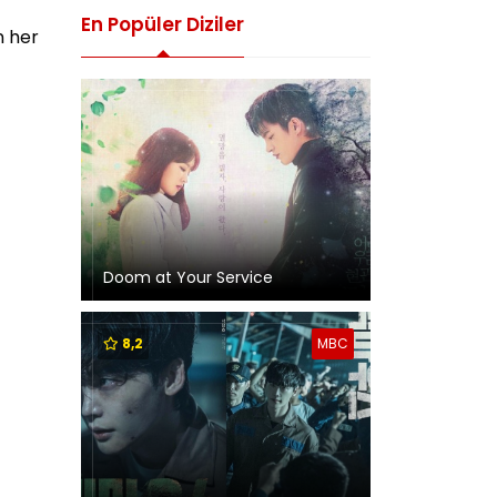
En Popüler Diziler
n her
Doom at Your Service
8,2
MBC