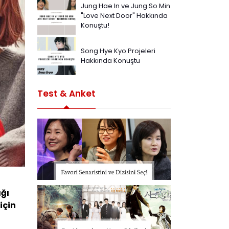
Jung Hae In ve Jung So Min
"Love Next Door" Hakkında
Konuştu!
Song Hye Kyo Projeleri
Hakkında Konuştu
Test & Anket
ağı
için