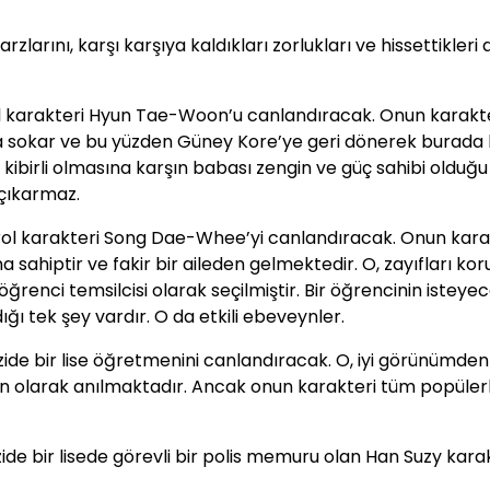
larını, karşı karşıya kaldıkları zorlukları ve hissettikleri a
ol karakteri Hyun Tae-Woon’u canlandıracak. Onun karakte
ya sokar ve bu yüzden Güney Kore’ye geri dönerek burada 
 kibirli olmasına karşın babası zengin ve güç sahibi olduğu 
 çıkarmaz.
şrol karakteri Song Dae-Whee’yi canlandıracak. Onun kara
yışına sahiptir ve fakir bir aileden gelmektedir. O, zayıfları k
 öğrenci temsilcisi olarak seçilmiştir. Bir öğrencinin isteye
ğı tek şey vardır. O da etkili ebeveynler.
izide bir lise öğretmenini canlandıracak. O, iyi görünümden
en olarak anılmaktadır. Ancak onun karakteri tüm popülerl
zide bir lisede görevli bir polis memuru olan Han Suzy karak