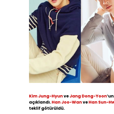
Kim Jung-Hyun
ve
Jang Dong-Yoon
’un
açıklandı.
Han Joo-Wan
ve
Han Sun-H
teklif götürüldü.