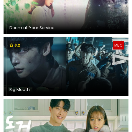
Doom at Your Service
8,2
MBC
Big Mouth