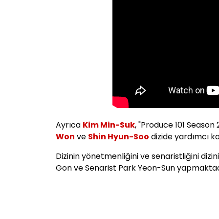
Ayrıca
Kim Min-Suk
, "Produce 101 Season 
Won
ve
Shin Hyun-Soo
dizide yardımcı k
Dizinin yönetmenliğini ve senaristliğini di
Gon ve Senarist Park Yeon-Sun yapmaktad