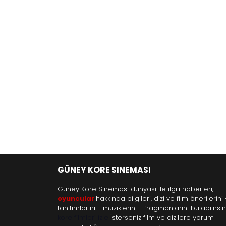
GÜNEY KORE SINEMASI
Güney Kore Sineması dünyası ile ilgili haberleri,
oyuncular
hakkında bilgileri, dizi ve film önerilerini 
tanıtımlarını - müziklerini - fragmanlarını bulabilirsini
kore filmleri izle
İsterseniz film ve dizilere yorum