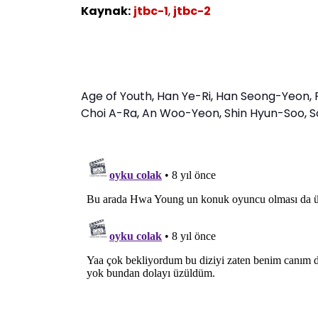
Kaynak:
jtbc-1
,
jtbc-2
Age of Youth
,
Han Ye-Ri
,
Han Seong-Yeon
,
Choi A-Ra
,
An Woo-Yeon
,
Shin Hyun-Soo
,
S