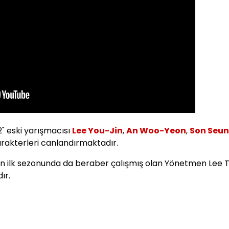
2" eski yarışmacısı
Lee You-Jin
,
An Woo-Yeon
,
Son Seu
arakterleri canlandırmaktadır.
zinin ilk sezonunda da beraber çalışmış olan Yönetmen Lee 
ır.