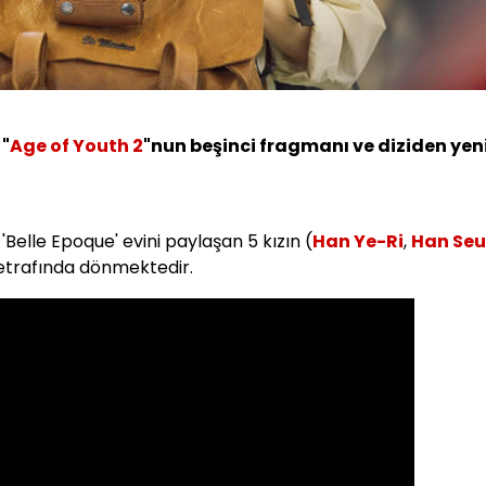
 "
Age of Youth 2
"nun beşinci fragmanı ve diziden yen
 'Belle Epoque' evini paylaşan 5 kızın (
Han Ye-Ri
,
Han Se
etrafında dönmektedir.