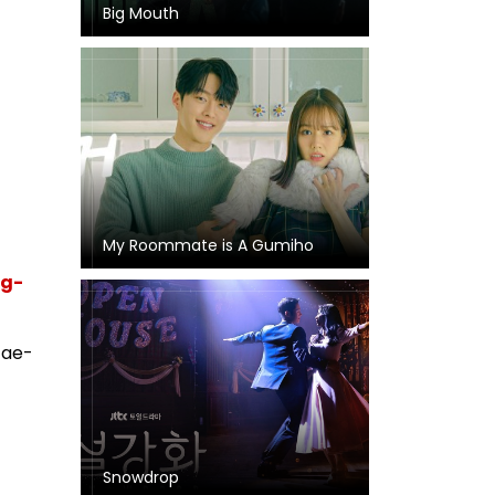
Big Mouth
My Roommate is A Gumiho
ng-
Tae-
Snowdrop