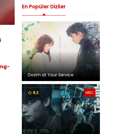
En Popüler Diziler
i
ung-
Doom at Your Service
8,2
MBC