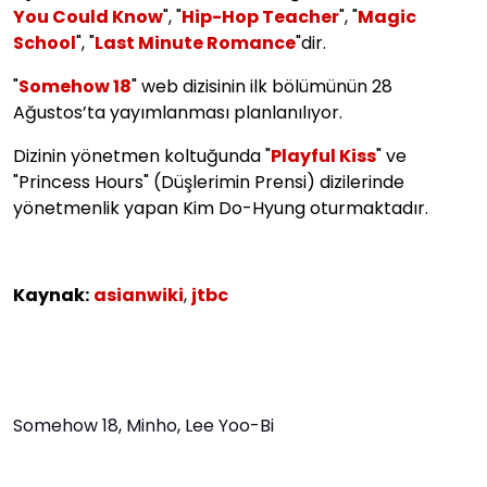
You Could Know
", "
Hip-Hop Teacher
", "
Magic
School
", "
Last Minute Romance
"dir.
"
Somehow 18
" web dizisinin ilk bölümünün 28
Ağustos’ta yayımlanması planlanılıyor.
Dizinin yönetmen koltuğunda "
Playful Kiss
" ve
"Princess Hours" (Düşlerimin Prensi) dizilerinde
yönetmenlik yapan Kim Do-Hyung oturmaktadır.
Kaynak:
asianwiki
,
jtbc
Somehow 18
,
Minho
,
Lee Yoo-Bi