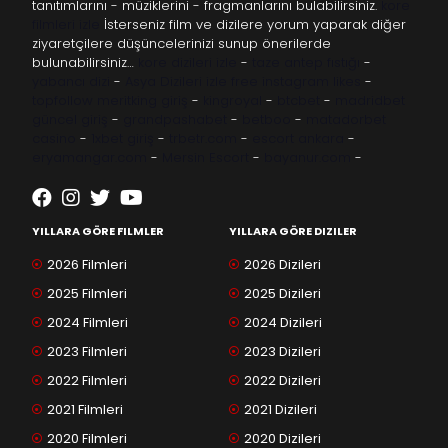
tanıtımlarını - müziklerini - fragmanlarını bulabilirsiniz.
kore
filmleri izle
İsterseniz film ve dizilere yorum yaparak diğer
ziyaretçilere düşüncelerinizi sunup önerilerde
bulunabilirsiniz…
kore dizileri izle
-
taze antep fıstığı
-
yabancı dizi
-
Asya Dizileri izle
free instagram likes
-
topfollow
meritking giriş
-
kingroyal
-
btcbet
-
madridbet
güncel giriş
-
grandpashabet
-
betboo
-
matadorbet
casino
-
1xbet giriş
-
trbetr.com
-
escort ankara
-
eryamangar.com
-
Mersin Escort
-
bayanur.com
-
YILLARA GÖRE FILMLER
YILLARA GÖRE DIZILER
2026 Filmleri
2026 Dizileri
2025 Filmleri
2025 Dizileri
2024 Filmleri
2024 Dizileri
2023 Filmleri
2023 Dizileri
2022 Filmleri
2022 Dizileri
2021 Filmleri
2021 Dizileri
2020 Filmleri
2020 Dizileri