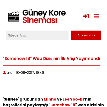
"Somehow 18" Web Dizisinin İlk Afişi Yayımlandı
alie
18-08-2017, 19:48
'SHINee' grubundan
Minho
ve
Lee Yoo-Bi
’nin
başrollerini paylaştığı "
Somehow 18
" web dizisinin