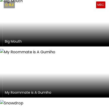
8,2
MBC
Big Mouth
My Roommate is A Gumiho