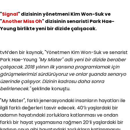
"
Signal
" dizisinin yönetmeni Kim Won-Suk ve
"
Another Miss Oh
" dizisinin senaristi Park Hae-
Young birlikte yeni bir dizide çalışacak.
tvN’den bir kaynak, "Yönetmen Kim Won-Suk ve senarist
Park Hae-Young
"My Mister" adlı yeni bir dizide beraber
çalışacak. 2018 yılının ilk yarısına programlamak için
görüşmelerimizi sürdürüyoruz ve onlar şuanda senaryo
üzerinde çalışıyor. Dizinin kadrosu daha sonra
belirlenecek."
şeklinde konuştu.
"My Mister", farklı jenerasyondaki insanların hayatları ile
ilgili farklı değerleri tasvir edecek. 40’lı yaşlardaki bir
adamın hayatındaki zorluklara katlanması ve ondan
farklı bir hayat yaşamasına rağmen 20’li yaşlardaki bir
kadının onun gibi hayatındaki zorluklara katlanmasını