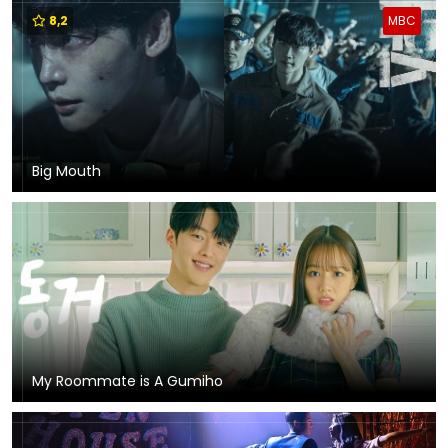
8,2
MBC
Big Mouth
My Roommate is A Gumiho