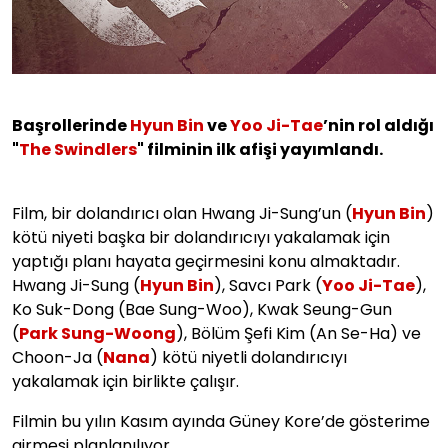
Başrollerinde
Hyun Bin
ve
Yoo Ji-Tae
’nin rol aldığı
"
The Swindlers
" filminin ilk afişi yayımlandı.
Film, bir dolandırıcı olan Hwang Ji-Sung’un (
Hyun Bin
)
kötü niyeti başka bir dolandırıcıyı yakalamak için
yaptığı planı hayata geçirmesini konu almaktadır.
Hwang Ji-Sung (
Hyun Bin
), Savcı Park (
Yoo Ji-Tae
),
Ko Suk-Dong (Bae Sung-Woo), Kwak Seung-Gun
(
Park Sung-Woong
), Bölüm Şefi Kim (An Se-Ha) ve
Choon-Ja (
Nana
) kötü niyetli dolandırıcıyı
yakalamak için birlikte çalışır.
Filmin bu yılın Kasım ayında Güney Kore’de gösterime
girmesi planlanılıyor.