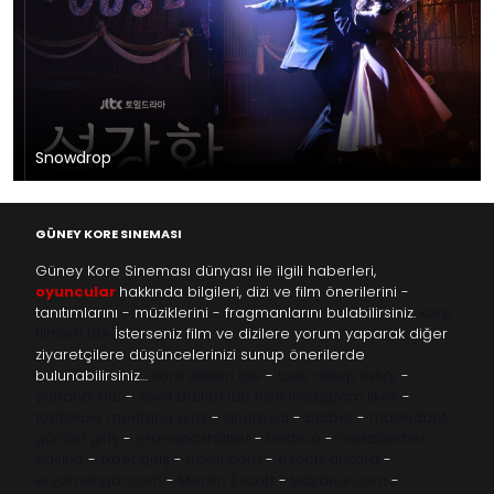
Snowdrop
GÜNEY KORE SINEMASI
Güney Kore Sineması dünyası ile ilgili haberleri,
oyuncular
hakkında bilgileri, dizi ve film önerilerini -
tanıtımlarını - müziklerini - fragmanlarını bulabilirsiniz.
kore
filmleri izle
İsterseniz film ve dizilere yorum yaparak diğer
ziyaretçilere düşüncelerinizi sunup önerilerde
bulunabilirsiniz…
kore dizileri izle
-
taze antep fıstığı
-
yabancı dizi
-
Asya Dizileri izle
free instagram likes
-
topfollow
meritking giriş
-
kingroyal
-
btcbet
-
madridbet
güncel giriş
-
grandpashabet
-
betboo
-
matadorbet
casino
-
1xbet giriş
-
trbetr.com
-
escort ankara
-
eryamangar.com
-
Mersin Escort
-
bayanur.com
-