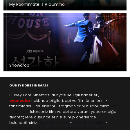
My Roommate is A Gumiho
Snowdrop
GÜNEY KORE SINEMASI
Güney Kore Sineması dünyası ile ilgili haberleri,
oyuncular
hakkında bilgileri, dizi ve film önerilerini -
tanıtımlarını - müziklerini - fragmanlarını bulabilirsiniz.
kore
filmleri izle
İsterseniz film ve dizilere yorum yaparak diğer
ziyaretçilere düşüncelerinizi sunup önerilerde
bulunabilirsiniz…
kore dizileri izle
-
taze antep fıstığı
-
yabancı dizi
-
Asya Dizileri izle
free instagram likes
-