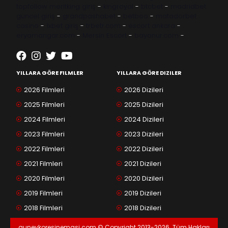
topfollow
meritking giriş
-
kingroyal
-
btcbet
-
madridbet
güncel giriş
-
grandpashabet
-
betboo
-
matadorbet
casino
-
1xbet giriş
-
trbetr.com
-
escort ankara
-
eryamangar.com
-
Mersin Escort
-
bayanur.com
-
YILLARA GÖRE FILMLER
YILLARA GÖRE DIZILER
2026 Filmleri
2026 Dizileri
2025 Filmleri
2025 Dizileri
2024 Filmleri
2024 Dizileri
2023 Filmleri
2023 Dizileri
2022 Filmleri
2022 Dizileri
2021 Filmleri
2021 Dizileri
2020 Filmleri
2020 Dizileri
2019 Filmleri
2019 Dizileri
2018 Filmleri
2018 Dizileri
guneykoresinemasi.com © Copyright 2013-2026. Tüm Hakları