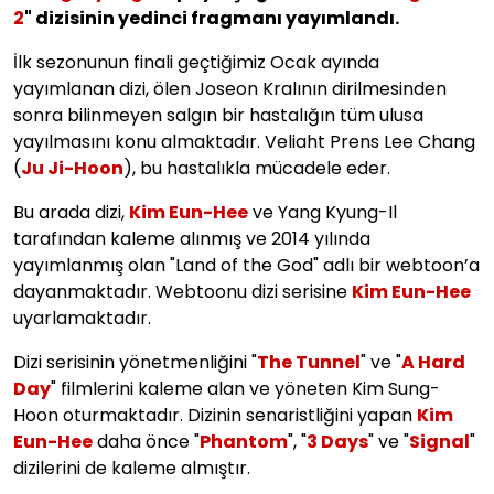
2
" dizisinin yedinci fragmanı yayımlandı.
İlk sezonunun finali geçtiğimiz Ocak ayında
yayımlanan dizi, ölen Joseon Kralının dirilmesinden
sonra bilinmeyen salgın bir hastalığın tüm ulusa
yayılmasını konu almaktadır. Veliaht Prens Lee Chang
(
Ju Ji-Hoon
), bu hastalıkla mücadele eder.
Bu arada dizi,
Kim Eun-Hee
ve Yang Kyung-Il
tarafından kaleme alınmış ve 2014 yılında
yayımlanmış olan "Land of the God" adlı bir webtoon’a
dayanmaktadır. Webtoonu dizi serisine
Kim Eun-Hee
uyarlamaktadır.
Dizi serisinin yönetmenliğini "
The Tunnel
" ve "
A Hard
Day
" filmlerini kaleme alan ve yöneten Kim Sung-
Hoon oturmaktadır. Dizinin senaristliğini yapan
Kim
Eun-Hee
daha önce "
Phantom
", "
3 Days
" ve "
Signal
"
dizilerini de kaleme almıştır.