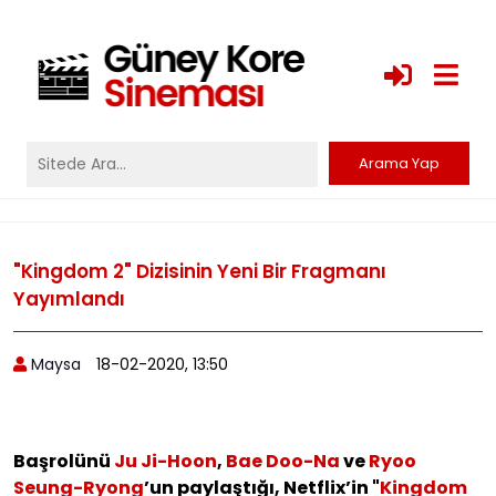
"Kingdom 2" Dizisinin Yeni Bir Fragmanı
Yayımlandı
Maysa
18-02-2020, 13:50
Başrolünü
Ju Ji-Hoon
,
Bae Doo-Na
ve
Ryoo
Seung-Ryong
’un paylaştığı, Netflix’in "
Kingdom