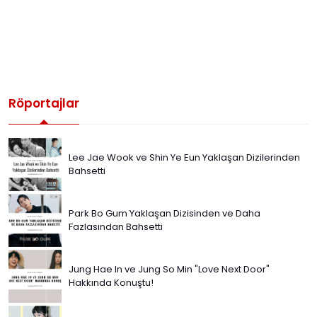
Röportajlar
Lee Jae Wook ve Shin Ye Eun Yaklaşan Dizilerinden
Bahsetti
Park Bo Gum Yaklaşan Dizisinden ve Daha
Fazlasından Bahsetti
Jung Hae In ve Jung So Min "Love Next Door"
Hakkında Konuştu!