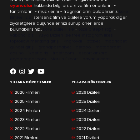
oyuncular
hakkında bilgileri, dizi ve film önerilerini -
tanıtımlarını - müziklerini - fragmanlarını bulabilirsiniz.
kore
filmleri izle
İsterseniz film ve dizilere yorum yaparak diğer
ziyaretçilere düşüncelerinizi sunup önerilerde
bulunabilirsiniz…
kore dizileri izle
-
taze antep fıstığı
-
yabancı dizi
-
Asya Dizileri izle
free instagram likes
-
topfollow
meritking giriş
-
kingroyal
-
btcbet
-
madridbet
güncel giriş
-
grandpashabet
-
betboo
-
matadorbet
casino
-
1xbet giriş
-
trbetr.com
-
escort ankara
-
eryamangar.com
-
Mersin Escort
-
bayanur.com
-
YILLARA GÖRE FILMLER
YILLARA GÖRE DIZILER
2026 Filmleri
2026 Dizileri
2025 Filmleri
2025 Dizileri
2024 Filmleri
2024 Dizileri
2023 Filmleri
2023 Dizileri
2022 Filmleri
2022 Dizileri
2021 Filmleri
2021 Dizileri