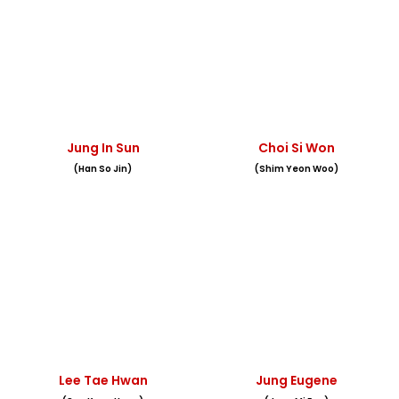
Jung In Sun
Choi Si Won
(Han So Jin)
(Shim Yeon Woo)
Lee Tae Hwan
Jung Eugene