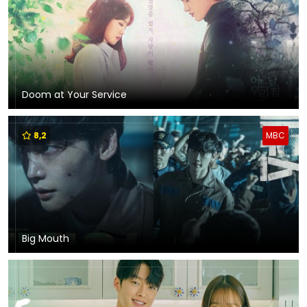
Doom at Your Service
8,2
MBC
Big Mouth