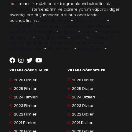
tanıtımlarını - müziklerini - fragmanlarını bulabilirsiniz.
kore
filmleri izle
İsterseniz film ve dizilere yorum yaparak diğer
ziyaretçilere düşüncelerinizi sunup önerilerde
bulunabilirsiniz…
kore dizileri izle
-
taze antep fıstığı
-
yabancı dizi
-
Asya Dizileri izle
free instagram likes
-
topfollow
meritking giriş
-
kingroyal
-
btcbet
-
madridbet
güncel giriş
-
grandpashabet
-
betboo
-
matadorbet
casino
-
1xbet giriş
-
trbetr.com
-
escort ankara
-
eryamangar.com
-
Mersin Escort
-
bayanur.com
-
YILLARA GÖRE FILMLER
YILLARA GÖRE DIZILER
2026 Filmleri
2026 Dizileri
2025 Filmleri
2025 Dizileri
2024 Filmleri
2024 Dizileri
2023 Filmleri
2023 Dizileri
2022 Filmleri
2022 Dizileri
2021 Filmleri
2021 Dizileri
2020 Filmleri
2020 Dizileri