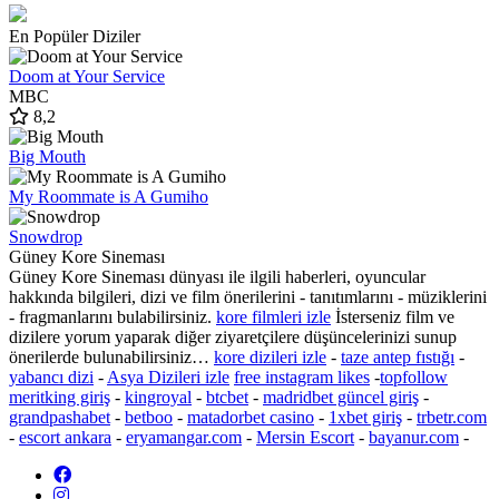
En Popüler Diziler
Doom at Your Service
MBC
8,2
Big Mouth
My Roommate is A Gumiho
Snowdrop
Güney Kore Sineması
Güney Kore Sineması dünyası ile ilgili haberleri,
oyuncular
hakkında bilgileri, dizi ve film önerilerini - tanıtımlarını - müziklerini
- fragmanlarını bulabilirsiniz.
kore filmleri izle
İsterseniz film ve
dizilere yorum yaparak diğer ziyaretçilere düşüncelerinizi sunup
önerilerde bulunabilirsiniz…
kore dizileri izle
-
taze antep fıstığı
-
yabancı dizi
-
Asya Dizileri izle
free instagram likes
-
topfollow
meritking giriş
-
kingroyal
-
btcbet
-
madridbet güncel giriş
-
grandpashabet
-
betboo
-
matadorbet casino
-
1xbet giriş
-
trbetr.com
-
escort ankara
-
eryamangar.com
-
Mersin Escort
-
bayanur.com
-