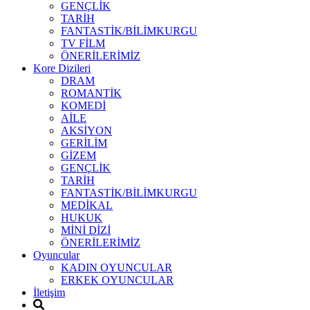
GENÇLİK
TARİH
FANTASTİK/BİLİMKURGU
TV FİLM
ÖNERİLERİMİZ
Kore Dizileri
DRAM
ROMANTİK
KOMEDİ
AİLE
AKSİYON
GERİLİM
GİZEM
GENÇLİK
TARİH
FANTASTİK/BİLİMKURGU
MEDİKAL
HUKUK
MİNİ DİZİ
ÖNERİLERİMİZ
Oyuncular
KADIN OYUNCULAR
ERKEK OYUNCULAR
İletişim