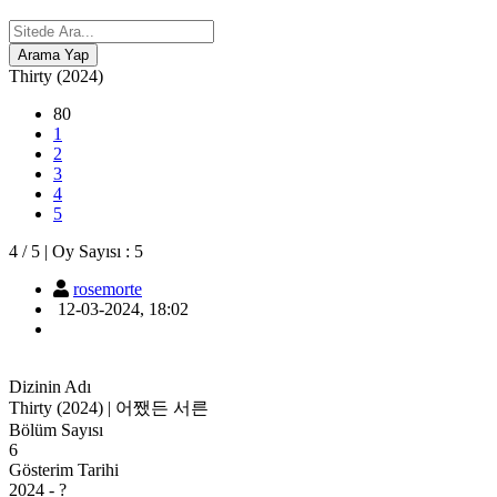
Thirty (2024)
80
1
2
3
4
5
4
/
5
|
Oy Sayısı :
5
rosemorte
12-03-2024, 18:02
Dizinin Adı
Thirty (2024) | 어쨌든 서른
Bölüm Sayısı
6
Gösterim Tarihi
2024 - ?