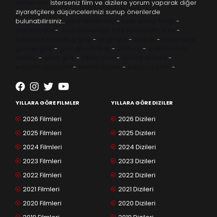
filmleri izle
İsterseniz film ve dizilere yorum yaparak diğer
ziyaretçilere düşüncelerinizi sunup önerilerde
bulunabilirsiniz…
kore dizileri izle
-
taze antep fıstığı
-
yabancı dizi
-
Asya Dizileri izle
free instagram likes
-
topfollow
meritking giriş
-
kingroyal
-
btcbet
-
madridbet
güncel giriş
-
grandpashabet
-
betboo
-
matadorbet
casino
-
1xbet giriş
-
trbetr.com
-
escort ankara
-
eryamangar.com
-
Mersin Escort
-
bayanur.com
-
YILLARA GÖRE FILMLER
YILLARA GÖRE DIZILER
2026 Filmleri
2026 Dizileri
2025 Filmleri
2025 Dizileri
2024 Filmleri
2024 Dizileri
2023 Filmleri
2023 Dizileri
2022 Filmleri
2022 Dizileri
2021 Filmleri
2021 Dizileri
2020 Filmleri
2020 Dizileri