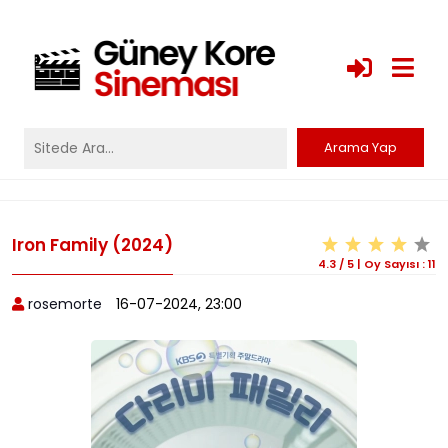
Iron Family (2024)
4.3
/
5
|
Oy Sayısı :
11
rosemorte
16-07-2024, 23:00