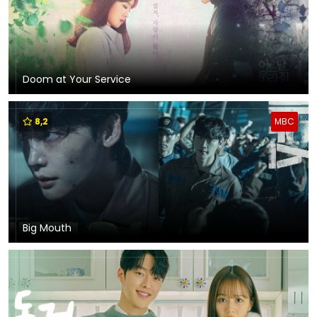
Doom at Your Service
8,2
MBC
Big Mouth