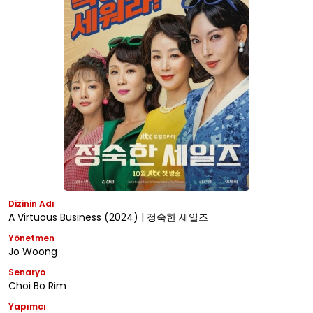
Dizinin Adı
A Virtuous Business (2024) | 정숙한 세일즈
Yönetmen
Jo Woong
Senaryo
Choi Bo Rim
Yapımcı