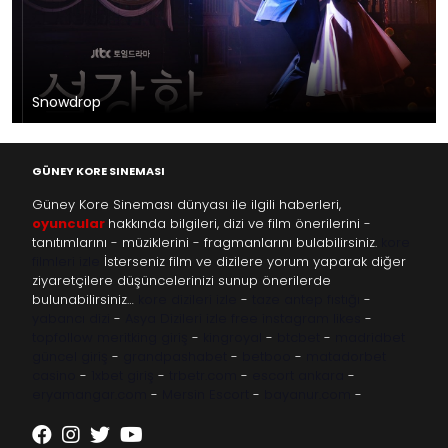
Snowdrop
GÜNEY KORE SINEMASI
Güney Kore Sineması dünyası ile ilgili haberleri,
oyuncular
hakkında bilgileri, dizi ve film önerilerini -
tanıtımlarını - müziklerini - fragmanlarını bulabilirsiniz.
kore
filmleri izle
İsterseniz film ve dizilere yorum yaparak diğer
ziyaretçilere düşüncelerinizi sunup önerilerde
bulunabilirsiniz…
kore dizileri izle
-
taze antep fıstığı
-
yabancı dizi
-
Asya Dizileri izle
free instagram likes
-
topfollow
meritking giriş
-
kingroyal
-
btcbet
-
madridbet
güncel giriş
-
grandpashabet
-
betboo
-
matadorbet
casino
-
1xbet giriş
-
trbetr.com
-
escort ankara
-
eryamangar.com
-
Mersin Escort
-
bayanur.com
-