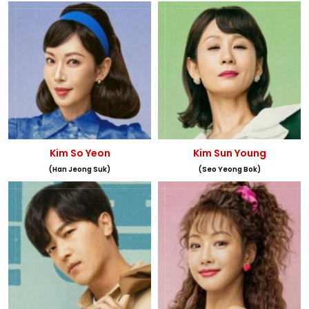
Kim So Yeon
Kim Sun Young
(Han Jeong Suk)
(Seo Yeong Bok)