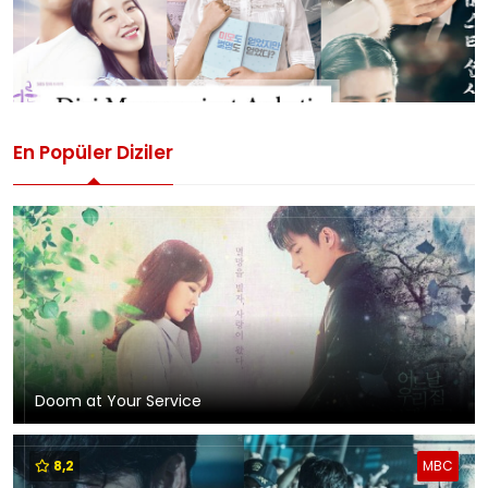
En Popüler Diziler
Doom at Your Service
8,2
MBC