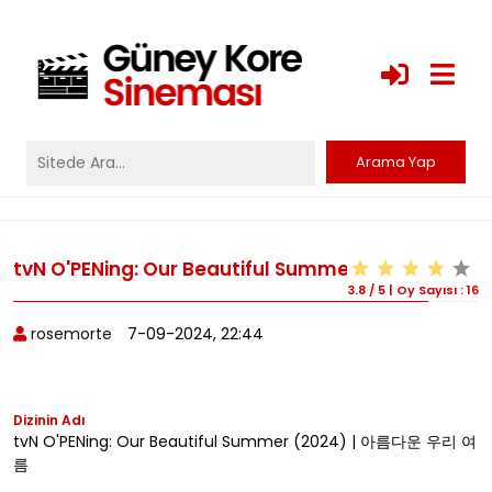
tvN O'PENing: Our Beautiful Summer (2024)
3.8
/
5
|
Oy Sayısı :
16
rosemorte
7-09-2024, 22:44
Dizinin Adı
tvN O'PENing: Our Beautiful Summer (2024) | 아름다운 우리 여
름