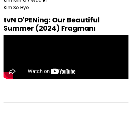
Kim Min Ki /
Woo Ri
Kim So Hye
tvN O'PENing: Our Beautiful
Summer (2024) Fragmanı