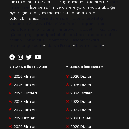
tanıtımlarını - müziklerini - fragmanlarını bulabilirsiniz.
kore
filmleri izle
İsterseniz film ve dizilere yorum yaparak diğer
ziyaretçilere düşüncelerinizi sunup önerilerde
bulunabilirsiniz…
kore dizileri izle
-
taze antep fıstığı
-
yabancı dizi
-
Asya Dizileri izle
free instagram likes
-
topfollow
meritking giriş
-
kingroyal
-
btcbet
-
madridbet
güncel giriş
-
grandpashabet
-
betboo
-
matadorbet
casino
-
1xbet giriş
-
trbetr.com
-
escort ankara
-
eryamangar.com
-
Mersin Escort
-
bayanur.com
-
YILLARA GÖRE FILMLER
YILLARA GÖRE DIZILER
2026 Filmleri
2026 Dizileri
2025 Filmleri
2025 Dizileri
2024 Filmleri
2024 Dizileri
2023 Filmleri
2023 Dizileri
2022 Filmleri
2022 Dizileri
2021 Filmleri
2021 Dizileri
2020 Filmleri
2020 Dizileri