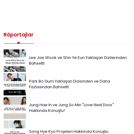
Röportajlar
Lee Jae Wook ve Shin Ye Eun Yaklaşan Dizilerinden
Bahsetti
Park Bo Gum Yaklaşan Dizisinden ve Daha
Fazlasından Bahsetti
Jung Hae In ve Jung So Min "Love Next Door"
Hakkında Konuştu!
Song Hye Kyo Projeleri Hakkında Konuştu