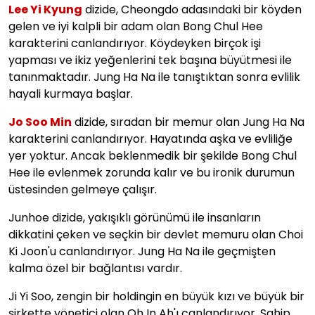
Lee Yi Kyung
dizide, Cheongdo adasındaki bir köyden
gelen ve iyi kalpli bir adam olan Bong Chul Hee
karakterini canlandırıyor. Köydeyken birçok işi
yapması ve ikiz yeğenlerini tek başına büyütmesi ile
tanınmaktadır. Jung Ha Na ile tanıştıktan sonra evlilik
hayali kurmaya başlar.
Jo Soo Min
dizide, sıradan bir memur olan Jung Ha Na
karakterini canlandırıyor. Hayatında aşka ve evliliğe
yer yoktur. Ancak beklenmedik bir şekilde Bong Chul
Hee ile evlenmek zorunda kalır ve bu ironik durumun
üstesinden gelmeye çalışır.
Junhoe dizide, yakışıklı görünümü ile insanların
dikkatini çeken ve seçkin bir devlet memuru olan Choi
Ki Joon'u canlandırıyor. Jung Ha Na ile geçmişten
kalma özel bir bağlantısı vardır.
Ji Yi Soo, zengin bir holdingin en büyük kızı ve büyük bir
şirkette yönetici olan Oh In Ah'ı canlandırıyor. Sahip