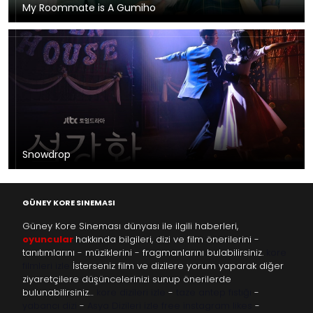
My Roommate is A Gumiho
Snowdrop
GÜNEY KORE SINEMASI
Güney Kore Sineması dünyası ile ilgili haberleri,
oyuncular
hakkında bilgileri, dizi ve film önerilerini -
tanıtımlarını - müziklerini - fragmanlarını bulabilirsiniz.
kore
filmleri izle
İsterseniz film ve dizilere yorum yaparak diğer
ziyaretçilere düşüncelerinizi sunup önerilerde
bulunabilirsiniz…
kore dizileri izle
-
taze antep fıstığı
-
yabancı dizi
-
Asya Dizileri izle
free instagram likes
-