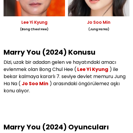
Lee Yi Kyung
Jo Soo Min
(Bong Cheol Hee)
(Jung Ha Na)
Marry You (2024) Konusu
Dizi, uzak bir adadan gelen ve hayatındaki amacı
evlenmek olan Bong Chul Hee (
Lee Yi Kyung
) ile
bekar kalmaya kararlı 7. seviye devlet memuru Jung
Ha Na (
Jo Soo Min
) arasındaki öngörülemez aşkı
konu alıyor.
Marry You (2024) Oyuncuları