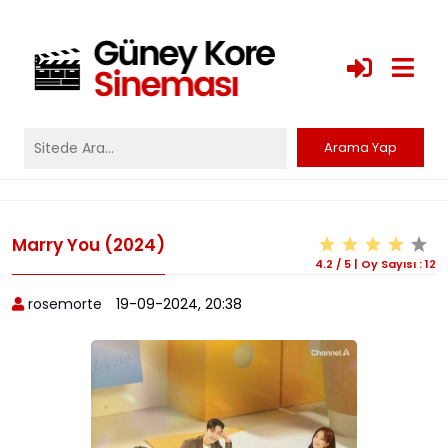
Marry You (2024)
4.2
/
5
|
Oy Sayısı :
12
rosemorte
19-09-2024, 20:38