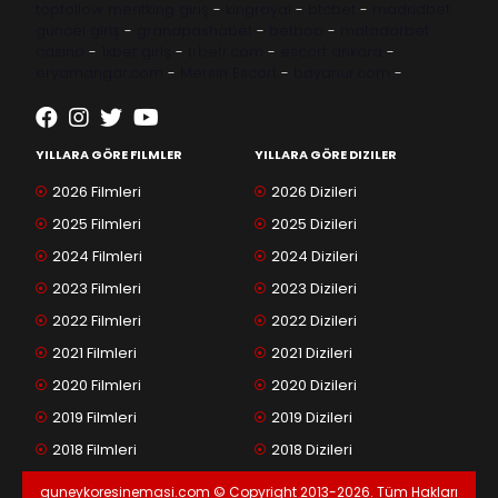
topfollow
meritking giriş
-
kingroyal
-
btcbet
-
madridbet
güncel giriş
-
grandpashabet
-
betboo
-
matadorbet
casino
-
1xbet giriş
-
trbetr.com
-
escort ankara
-
eryamangar.com
-
Mersin Escort
-
bayanur.com
-
YILLARA GÖRE FILMLER
YILLARA GÖRE DIZILER
2026 Filmleri
2026 Dizileri
2025 Filmleri
2025 Dizileri
2024 Filmleri
2024 Dizileri
2023 Filmleri
2023 Dizileri
2022 Filmleri
2022 Dizileri
2021 Filmleri
2021 Dizileri
2020 Filmleri
2020 Dizileri
2019 Filmleri
2019 Dizileri
2018 Filmleri
2018 Dizileri
guneykoresinemasi.com © Copyright 2013-2026. Tüm Hakları