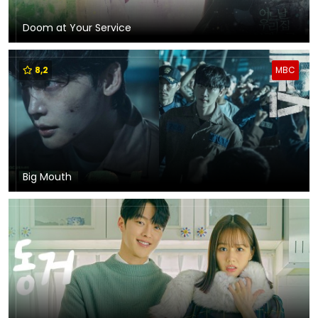
Doom at Your Service
8,2
MBC
Big Mouth