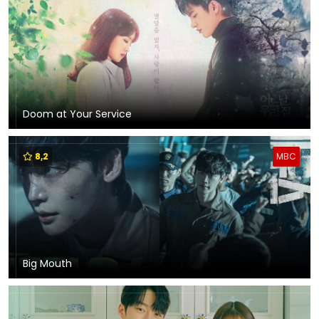
Doom at Your Service
8,2
MBC
Big Mouth