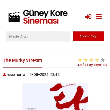
The Murky Stream
4.4
/
5
|
Oy Sayısı :
16
rosemorte
19-09-2024, 23:46