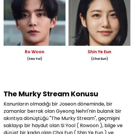
Ro Woon
Shin Ye Eun
(Seo Yul)
(Choi Eun)
The Murky Stream
Konusu
Kanunların olmadığı bir Joseon döneminde, bir
zamanlar berrak olan Gyeong Nehri'nin bulanık bir
akıntıya dönüştüğü "The Murky Stream", geçmişini
saklayıp bir haydut olan Si Yool (
Rowoon ), bilge ve
dürüst bir kadın olan Choi Eun (
Shin Ye Eun
) ve