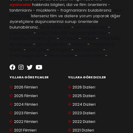
oyuncular
hakkında bilgileri, dizi ve film önerilerini -
tanıtımlarını - müziklerini - fragmanlarını bulabilirsiniz.
kore
filmleri izle
İsterseniz film ve dizilere yorum yaparak diğer
ziyaretçilere düşüncelerinizi sunup önerilerde
bulunabilirsiniz…
kore dizileri izle
-
taze antep fıstığı
-
yabancı dizi
-
Asya Dizileri izle
free instagram likes
-
topfollow
meritking giriş
-
kingroyal
-
btcbet
-
madridbet
güncel giriş
-
grandpashabet
-
betboo
-
matadorbet
casino
-
1xbet giriş
-
trbetr.com
-
escort ankara
-
eryamangar.com
-
Mersin Escort
-
bayanur.com
-
YILLARA GÖRE FILMLER
YILLARA GÖRE DIZILER
2026 Filmleri
2026 Dizileri
2025 Filmleri
2025 Dizileri
2024 Filmleri
2024 Dizileri
2023 Filmleri
2023 Dizileri
2022 Filmleri
2022 Dizileri
2021 Filmleri
2021 Dizileri