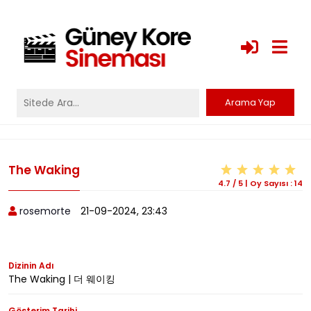
The Waking
4.7
/
5
|
Oy Sayısı :
14
rosemorte
21-09-2024, 23:43
Dizinin Adı
The Waking | 더 웨이킹
Gösterim Tarihi