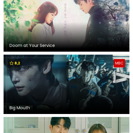
Doom at Your Service
8,2
MBC
Big Mouth