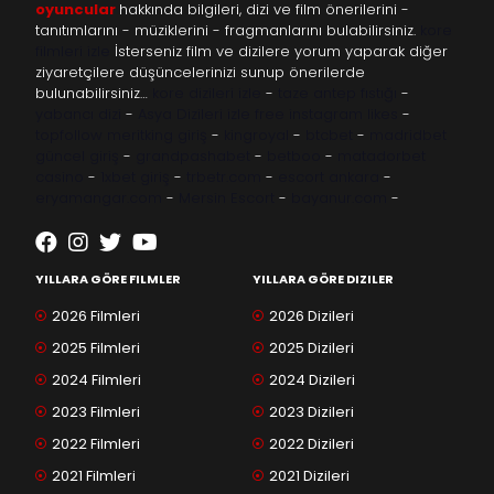
oyuncular
hakkında bilgileri, dizi ve film önerilerini -
tanıtımlarını - müziklerini - fragmanlarını bulabilirsiniz.
kore
filmleri izle
İsterseniz film ve dizilere yorum yaparak diğer
ziyaretçilere düşüncelerinizi sunup önerilerde
bulunabilirsiniz…
kore dizileri izle
-
taze antep fıstığı
-
yabancı dizi
-
Asya Dizileri izle
free instagram likes
-
topfollow
meritking giriş
-
kingroyal
-
btcbet
-
madridbet
güncel giriş
-
grandpashabet
-
betboo
-
matadorbet
casino
-
1xbet giriş
-
trbetr.com
-
escort ankara
-
eryamangar.com
-
Mersin Escort
-
bayanur.com
-
YILLARA GÖRE FILMLER
YILLARA GÖRE DIZILER
2026 Filmleri
2026 Dizileri
2025 Filmleri
2025 Dizileri
2024 Filmleri
2024 Dizileri
2023 Filmleri
2023 Dizileri
2022 Filmleri
2022 Dizileri
2021 Filmleri
2021 Dizileri