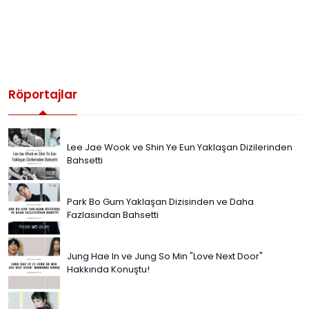
Röportajlar
Lee Jae Wook ve Shin Ye Eun Yaklaşan Dizilerinden
Bahsetti
Park Bo Gum Yaklaşan Dizisinden ve Daha
Fazlasından Bahsetti
Jung Hae In ve Jung So Min "Love Next Door"
Hakkında Konuştu!