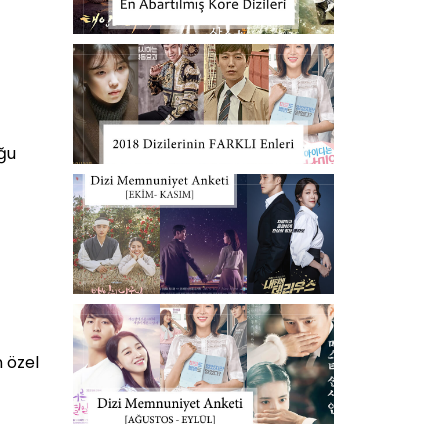
uğu
n özel