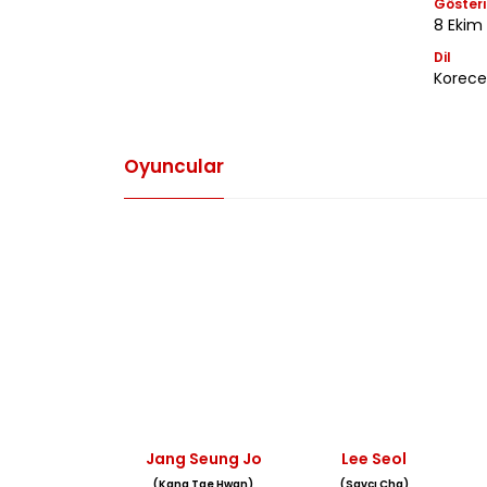
Gösteri
8 Ekim
Dil
Korece
Oyuncular
Jang Seung Jo
Lee Seol
(Kang Tae Hwan)
(Savcı Cha)