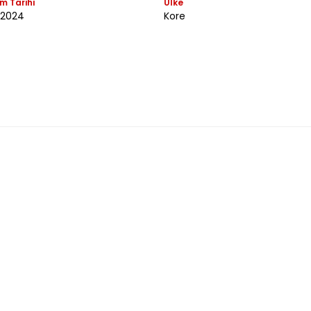
m Tarihi
Ülke
 2024
Kore