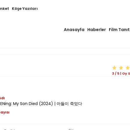
Anket
Köşe Yazıları
Anasayfa
Haberler
Film Tanıt
3
/
5
|
Oy S
Adı
PENing: My Son Died (2024) | 아들이 죽었다
ayısı