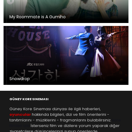
My Roommate is A Gumiho
Snowdrop
GÜNEY KORE SINEMASI
Güney Kore Sineması dünyası ile ilgili haberleri,
oyuncular
hakkında bilgileri, dizi ve film önerilerini -
tanıtımlarını - müziklerini - fragmanlarını bulabilirsiniz.
kore
filmleri izle
İsterseniz film ve dizilere yorum yaparak diğer
ziyaretçilere düşüncelerinizi sunup önerilerde