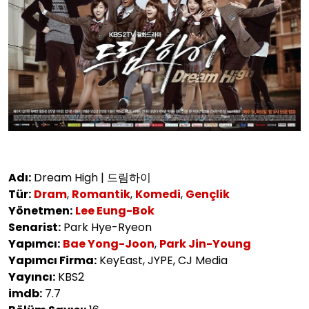
Adı:
Dream High | 드림하이
Tür:
Dram
,
Romantik
,
Komedi
,
Gençlik
Yönetmen:
Lee Eung-Bok
Senarist:
Park Hye-Ryeon
Yapımcı:
Bae Yong-Joon
,
Park Jin-Young
Yapımcı Firma:
KeyEast, JYPE, CJ Media
Yayıncı:
KBS2
imdb:
7.7