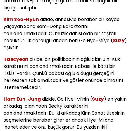
karakteri, K-pop'u aşağı görmektedir ve soğuk bir
kişiliğe sahiptir.
Kim Soo-Hyun
dizide, annesiyle beraber bir köyde
yaşayan Song Sam-Dong karakterini
canlandırmaktadır. O, müzik dahisi olan bir taşralı
hödüktür. İlk gördüğü andan beri Go Hye-Mi'ye (
Suzy
)
aşıktır.
Taecyeon
dizide, bir politikacının oğlu olan Jin-Kuk
karakterini canlandırmaktadır. Babası ile kötü bir
ilişkisi vardır. Çünkü babası oğlu olduğu gerçeğini
herkesten saklamaktadır ve gözler önünde olmasını
istememektedir.
Ham Eun-Jung
dizide, Go Hye-Mi'nin (
Suzy
) en yakın
arkadaşı olan Yoon Becky karakterini
canlandırmaktadır. Bu iki arkadaş Kirin Sanat Lisesinin
seçmelerine beraber girerler ancak Hye-Mi ona
ihanet eder ve onu küçük görür. Bu yüzden ikili