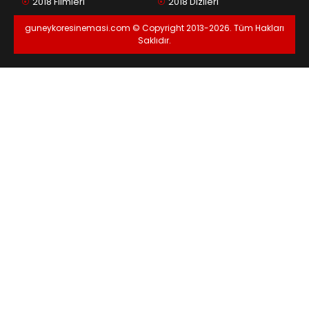
2018 Filmleri
2018 Dizileri
guneykoresinemasi.com © Copyright 2013-2026. Tüm Hakları
Saklıdır.