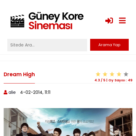
Dream High
4.3
/
5
|
Oy Sayısı :
49
alie
4-02-2014, 11:11