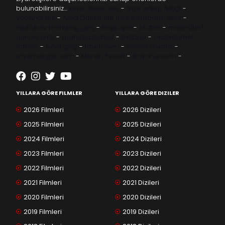
bulunabilirsiniz…
kore dizileri izle
-
taze antep fıstığı
-
yabancı dizi
-
Asya Dizileri izle
free instagram likes
-
topfollow
meritking giriş
-
kingroyal
-
btcbet
-
madridbet
güncel giriş
-
grandpashabet
-
betboo
-
matadorbet
casino
-
1xbet giriş
-
trbetr.com
-
escort ankara
-
eryamangar.com
-
Mersin Escort
-
bayanur.com
-
YILLARA GÖRE FILMLER
YILLARA GÖRE DIZILER
2026 Filmleri
2026 Dizileri
2025 Filmleri
2025 Dizileri
2024 Filmleri
2024 Dizileri
2023 Filmleri
2023 Dizileri
2022 Filmleri
2022 Dizileri
2021 Filmleri
2021 Dizileri
2020 Filmleri
2020 Dizileri
2019 Filmleri
2019 Dizileri