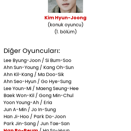
Kim Hyun-Joong
(konuk oyuncu)
(1. bölüm)
Diğer Oyuncuları:
Lee Byung-Joon / Si Bum-Soo
Ahn Sun-Young / Kang Oh-Sun
Ahn Kil-Kang / Ma Doo-Sik
Ahn Seo-Hyun / Go Hye-Sung
Lee Youn-Mi / Maeng Seung-Hee
Baek Won-Kil / Gong Min-Chul
Yoon Young-Ah / Eria
Jun A-Min / Jo In-Sung
Han Ji-Hoo / Park Do-Joon
Park Jin-Sang / Jun Tae-San
Han Bo-Reum
/ Ha So-Hyun