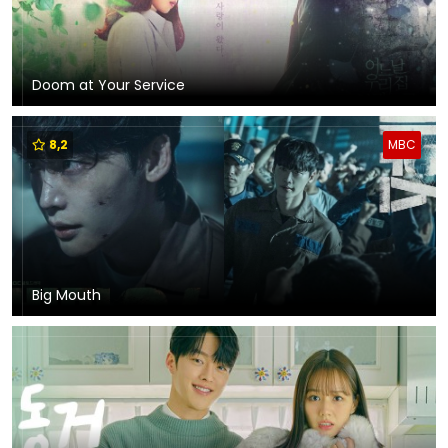
Doom at Your Service
8,2
MBC
Big Mouth