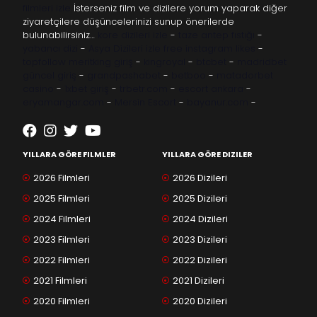
filmleri izle
İsterseniz film ve dizilere yorum yaparak diğer
ziyaretçilere düşüncelerinizi sunup önerilerde
bulunabilirsiniz…
kore dizileri izle
-
taze antep fıstığı
-
yabancı dizi
-
Asya Dizileri izle
free instagram likes
-
topfollow
meritking giriş
-
kingroyal
-
btcbet
-
madridbet
güncel giriş
-
grandpashabet
-
betboo
-
matadorbet
casino
-
1xbet giriş
-
trbetr.com
-
escort ankara
-
eryamangar.com
-
Mersin Escort
-
bayanur.com
-
YILLARA GÖRE FILMLER
YILLARA GÖRE DIZILER
2026 Filmleri
2026 Dizileri
2025 Filmleri
2025 Dizileri
2024 Filmleri
2024 Dizileri
2023 Filmleri
2023 Dizileri
2022 Filmleri
2022 Dizileri
2021 Filmleri
2021 Dizileri
2020 Filmleri
2020 Dizileri