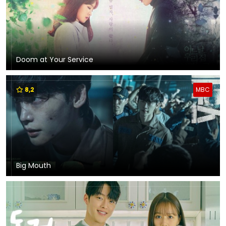
Doom at Your Service
8,2
MBC
Big Mouth