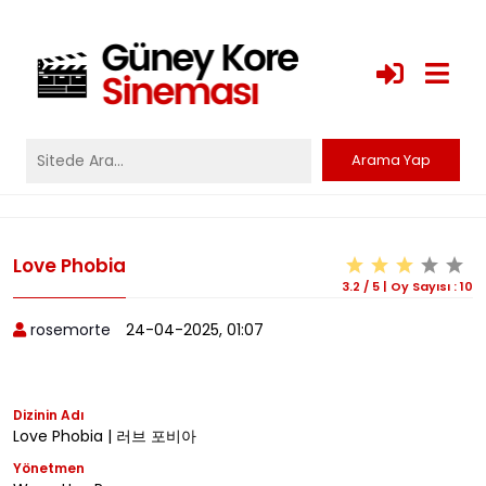
Love Phobia
3.2
/
5
|
Oy Sayısı :
10
rosemorte
24-04-2025, 01:07
Dizinin Adı
Love Phobia | 러브 포비아
Yönetmen