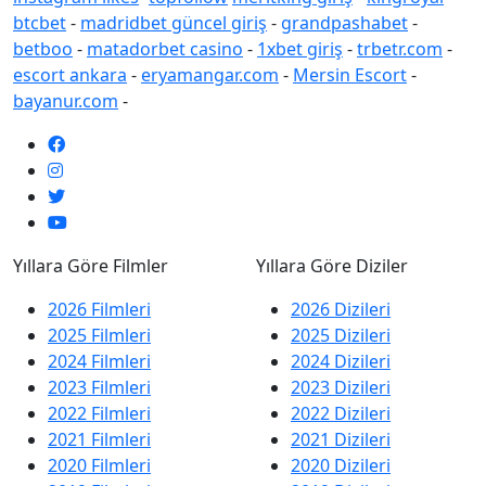
btcbet
-
madridbet güncel giriş
-
grandpashabet
-
betboo
-
matadorbet casino
-
1xbet giriş
-
trbetr.com
-
escort ankara
-
eryamangar.com
-
Mersin Escort
-
bayanur.com
-
Yıllara Göre Filmler
Yıllara Göre Diziler
2026 Filmleri
2026 Dizileri
2025 Filmleri
2025 Dizileri
2024 Filmleri
2024 Dizileri
2023 Filmleri
2023 Dizileri
2022 Filmleri
2022 Dizileri
2021 Filmleri
2021 Dizileri
2020 Filmleri
2020 Dizileri