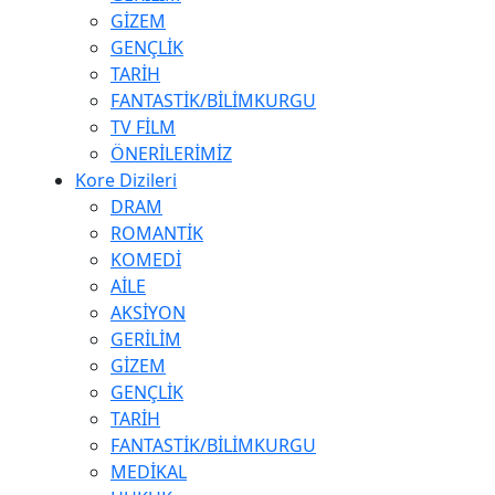
GİZEM
GENÇLİK
TARİH
FANTASTİK/BİLİMKURGU
TV FİLM
ÖNERİLERİMİZ
Kore Dizileri
DRAM
ROMANTİK
KOMEDİ
AİLE
AKSİYON
GERİLİM
GİZEM
GENÇLİK
TARİH
FANTASTİK/BİLİMKURGU
MEDİKAL