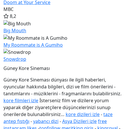
Doom at Your Service
MBC
8,2
Big Mouth
My Roommate is A Gumiho
Snowdrop
Güney Kore Sineması
Güney Kore Sineması dünyası ile ilgili haberleri,
oyuncular
hakkında bilgileri, dizi ve film önerilerini -
tanıtımlarını - müziklerini - fragmanlarını bulabilirsiniz.
kore filmleri izle
İsterseniz film ve dizilere yorum
yaparak diğer ziyaretçilere düşüncelerinizi sunup
önerilerde bulunabilirsiniz…
kore dizileri izle
-
taze
antep fıstığı
-
yabancı dizi
-
Asya Dizileri izle
free
instagram likes
-
topfollow
meritking giriş
-
kingroyal
-