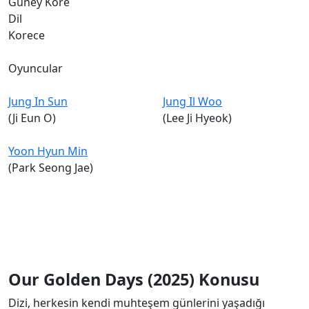
Güney Kore
Dil
Korece
Oyuncular
Jung In Sun
Jung Il Woo
(Ji Eun O)
(Lee Ji Hyeok)
Yoon Hyun Min
(Park Seong Jae)
Our Golden Days
(2025) Konusu
Dizi, h
erkesin kendi muhteşem günlerini yaşadığı