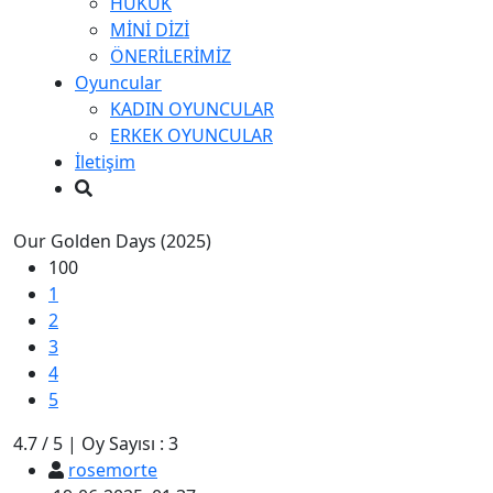
HUKUK
MİNİ DİZİ
ÖNERİLERİMİZ
Oyuncular
KADIN OYUNCULAR
ERKEK OYUNCULAR
İletişim
Our Golden Days (2025)
100
1
2
3
4
5
4.7
/
5
|
Oy Sayısı :
3
rosemorte