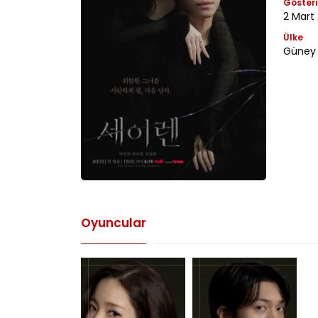
Gösteri
2 Mart
Ülke
Güney 
Oyuncular