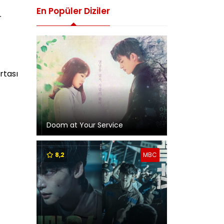
En Popüler Diziler
r
rtası
Doom at Your Service
8,2
MBC