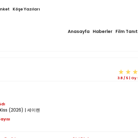
Anket
Köşe Yazıları
Anasayfa
Haberler
Film Tanıt
3.8
/
5
|
Oy 
Adı
s Kiss (2026) | 세이렌
ayısı