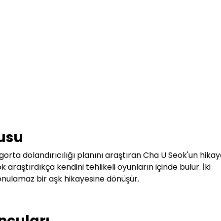
nusu
igorta dolandırıcılığı planını araştıran Cha U Seok'un hikay
k araştırdıkça kendini tehlikeli oyunların içinde bulur. İki
 konulamaz bir aşk hikayesine dönüşür.
ncuları