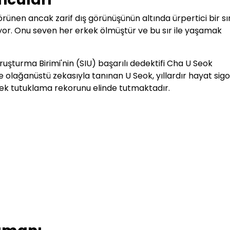
rünen ancak zarif dış görünüşünün altında ürpertici bir sı
yor. Onu seven her erkek ölmüştür ve bu sır ile yaşamak
oruşturma Birimi'nin (SIU) başarılı dedektifi Cha U Seok
ve olağanüstü zekasıyla tanınan U Seok, yıllardır hayat sigo
sek tutuklama rekorunu elinde tutmaktadır.