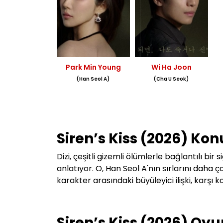
Park Min Young
Wi Ha Joon
(Han Seol A)
(Cha U Seok)
Siren’s Kiss (2026) Ko
Dizi, çeşitli gi
zemli ölümlerle bağlantılı bir s
anlatıyor. O, Han Seol A'nın sırlarını daha ço
karakter arasındaki büyüleyici ilişki, karşı
Siren’s Kiss (2026) Oyu