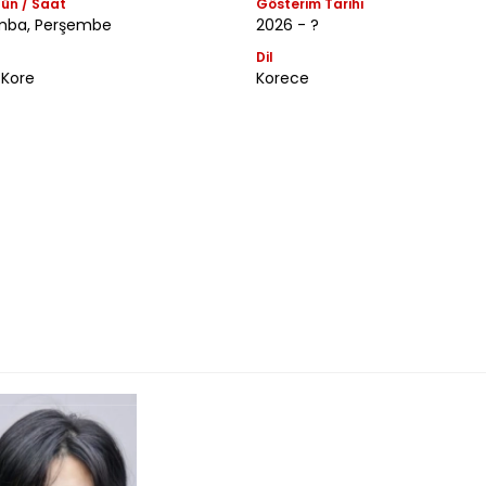
ün / Saat
Gösterim Tarihi
mba, Perşembe
2026 - ?
Dil
Kore
Korece