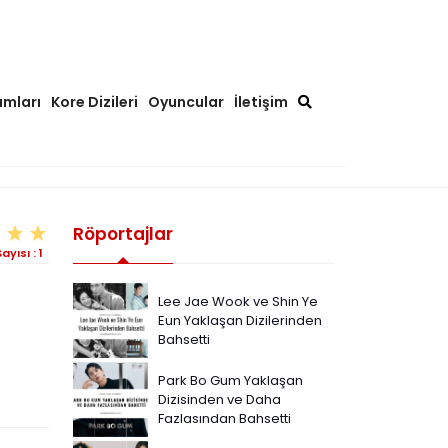
ımları
Kore Dizileri
Oyuncular
İletişim
Röportajlar
ayısı :
1
Lee Jae Wook ve Shin Ye
Eun Yaklaşan Dizilerinden
Bahsetti
Park Bo Gum Yaklaşan
Dizisinden ve Daha
Fazlasından Bahsetti