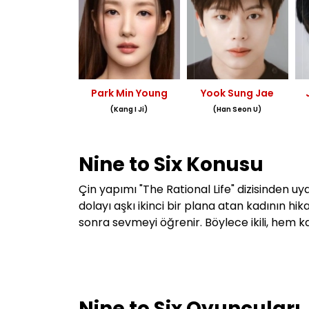
Park Min Young
Yook Sung Jae
(Kang I Ji)
(Han Seon U)
Nine to Six Konusu
Çin yapımı "The Rational Life" dizisinden uya
dolayı aşkı ikinci bir plana atan kadının hik
sonra sevmeyi öğrenir. Böylece ikili, hem k
Nine to Six Oyuncuları