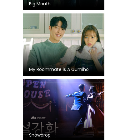
Big Mouth
My Roommate is A Gumiho
Snowdrop