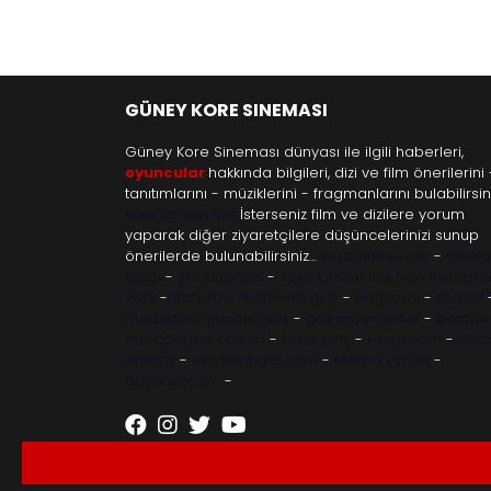
GÜNEY KORE SINEMASI
Güney Kore Sineması dünyası ile ilgili haberleri,
oyuncular
hakkında bilgileri, dizi ve film önerilerini 
tanıtımlarını - müziklerini - fragmanlarını bulabilirsini
kore filmleri izle
İsterseniz film ve dizilere yorum
yaparak diğer ziyaretçilere düşüncelerinizi sunup
önerilerde bulunabilirsiniz…
kore dizileri izle
-
taze 
fıstığı
-
yabancı dizi
-
Asya Dizileri izle
free instagr
likes
-
topfollow
meritking giriş
-
kingroyal
-
btcbet
madridbet güncel giriş
-
grandpashabet
-
betboo
matadorbet casino
-
1xbet giriş
-
trbetr.com
-
esco
ankara
-
eryamangar.com
-
Mersin Escort
-
bayanur.com
-