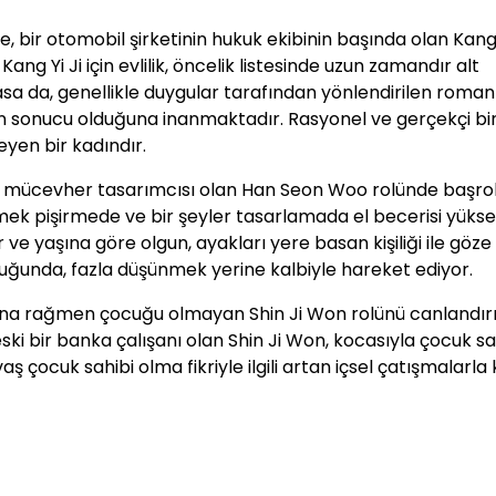
e, bir otomobil şirketinin hukuk ekibinin başında olan Kang 
Kang Yi Ji için evlilik, öncelik listesinde uzun zamandır alt
masa da, genellikle duygular tarafından yönlendirilen roma
ın sonucu olduğuna inanmaktadır. Rasyonel ve gerçekçi bir
yen bir kadındır.
r mücevher tasarımcısı olan Han Seon Woo rolünde başro
k pişirmede ve bir şeyler tasarlamada el becerisi yükse
ve yaşına göre olgun, ayakları yere basan kişiliği ile göze
lduğunda, fazla düşünmek yerine kalbiyle hareket ediyor.
masına rağmen çocuğu olmayan Shin Ji Won rolünü canlandırı
ski bir banka çalışanı olan Shin Ji Won, kocasıyla çocuk sa
çocuk sahibi olma fikriyle ilgili artan içsel çatışmalarla 