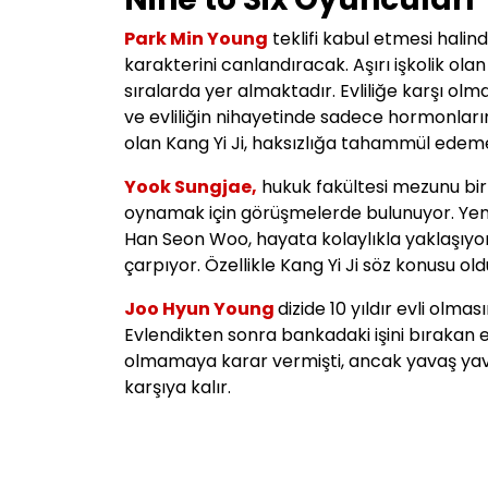
Park Min Young
teklifi kabul etmesi halind
karakterini canlandıracak. Aşırı işkolik olan 
sıralarda yer almaktadır. Evliliğe karşı ol
ve evliliğin nihayetinde sadece hormonlar
olan Kang Yi Ji, haksızlığa tahammül edeme
Yook Sungjae,
hukuk fakültesi mezunu bi
oynamak için görüşmelerde bulunuyor. Yeme
Han Seon Woo, hayata kolaylıkla yaklaşıyor 
çarpıyor. Özellikle Kang Yi Ji söz konusu o
Joo Hyun Young
dizide 10 yıldır evli ol
Evlendikten sonra bankadaki işini bırakan e
olmamaya karar vermişti, ancak yavaş yavaş 
karşıya kalır.