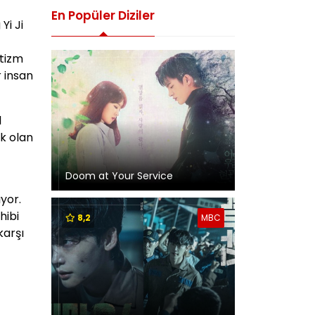
En Popüler Diziler
Yi Ji
ntizm
 insan
l
k olan
Doom at Your Service
yor.
hibi
8,2
MBC
karşı