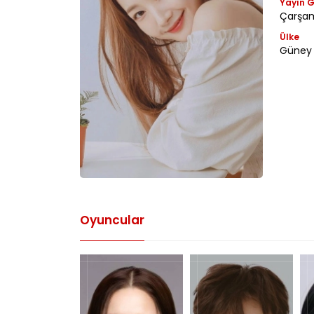
Yayın G
Çarşa
Ülke
Güney 
Oyuncular