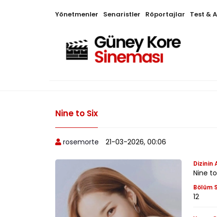
Yönetmenler
Senaristler
Röportajlar
Test & 
Nine to Six
rosemorte
21-03-2026, 00:06
Dizinin 
Nine t
Bölüm S
12