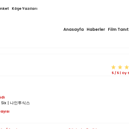
Anket
Köşe Yazıları
Anasayfa
Haberler
Film Tanıt
5
/
5
|
Oy S
Adı
o Six | 나인투식스
ayısı