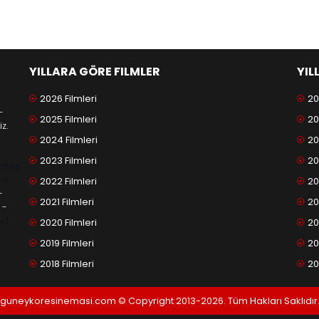
YILLARA GÖRE FILMLER
YIL
2026 Filmleri
20
-
2025 Filmleri
20
z.
2024 Filmleri
20
2023 Filmleri
20
antep
am
2022 Filmleri
20
-
2021 Filmleri
20
-
rt
2020 Filmleri
20
2019 Filmleri
20
2018 Filmleri
20
guneykoresinemasi.com © Copyright 2013-2026. Tüm Hakları Saklıdır