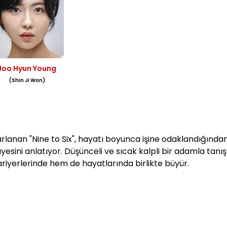
Joo Hyun Young
(Shin Ji Won)
rlanan "Nine to Six",
hayatı boyunca işine odaklandığında
ayesini anlatıyor. Düşünceli ve sıcak kalpli bir adamla tanı
ariyerlerinde hem de hayatlarında birlikte büyür.