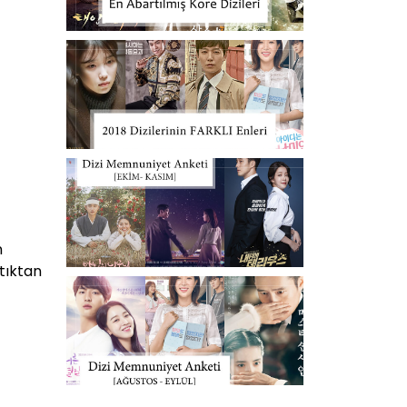
n
ştıktan