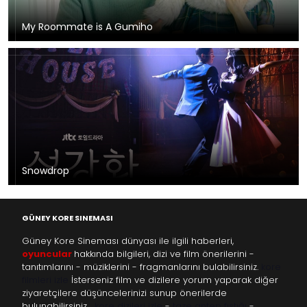
My Roommate is A Gumiho
Snowdrop
GÜNEY KORE SINEMASI
Güney Kore Sineması dünyası ile ilgili haberleri,
oyuncular
hakkında bilgileri, dizi ve film önerilerini -
tanıtımlarını - müziklerini - fragmanlarını bulabilirsiniz.
kore
filmleri izle
İsterseniz film ve dizilere yorum yaparak diğer
ziyaretçilere düşüncelerinizi sunup önerilerde
bulunabilirsiniz…
kore dizileri izle
-
taze antep fıstığı
-