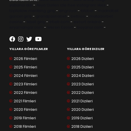
yabancı dizi
-
Asya Dizileri izle
free instagram likes
-
topfollow
meritking giriş
-
kingroyal
-
btcbet
-
madridbet
güncel giriş
-
grandpashabet
-
betboo
-
matadorbet
casino
-
1xbet giriş
-
trbetr.com
-
escort ankara
-
eryamangar.com
-
Mersin Escort
-
bayanur.com
-
YILLARA GÖRE FILMLER
YILLARA GÖRE DIZILER
2026 Filmleri
2026 Dizileri
2025 Filmleri
2025 Dizileri
2024 Filmleri
2024 Dizileri
2023 Filmleri
2023 Dizileri
2022 Filmleri
2022 Dizileri
2021 Filmleri
2021 Dizileri
2020 Filmleri
2020 Dizileri
2019 Filmleri
2019 Dizileri
2018 Filmleri
2018 Dizileri