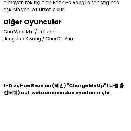
olmayan tek kişi olan Baek Ho Rang ile tanıştığında
aşk için yeni bir fırsat bulur.
Diğer Oyuncular
Cha Woo Min / Ji Eun Ho
Jung Jae Kwang / Choi Do Yun
1- Dizi,
Hae Beon'un (해번) "Charge Me Up" (나를 충
전해줘) adlı web romanından uyarlanmıştır.