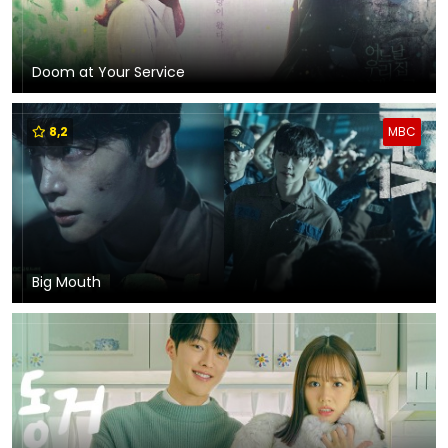
Doom at Your Service
8,2
MBC
Big Mouth