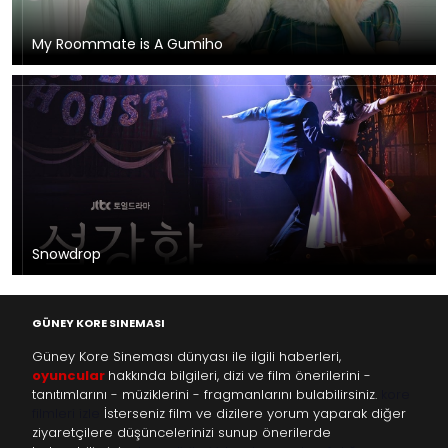
My Roommate is A Gumiho
Snowdrop
GÜNEY KORE SINEMASI
Güney Kore Sineması dünyası ile ilgili haberleri,
oyuncular
hakkında bilgileri, dizi ve film önerilerini -
tanıtımlarını - müziklerini - fragmanlarını bulabilirsiniz.
kore
filmleri izle
İsterseniz film ve dizilere yorum yaparak diğer
ziyaretçilere düşüncelerinizi sunup önerilerde