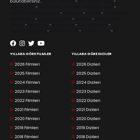
bulunabilirsiniz…
kore dizileri izle
-
taze antep fıstığı
-
yabancı dizi
-
Asya Dizileri izle
free instagram likes
-
topfollow
meritking giriş
-
kingroyal
-
btcbet
-
madridbet
güncel giriş
-
grandpashabet
-
betboo
-
matadorbet
casino
-
1xbet giriş
-
trbetr.com
-
escort ankara
-
eryamangar.com
-
Mersin Escort
-
bayanur.com
-
YILLARA GÖRE FILMLER
YILLARA GÖRE DIZILER
2026 Filmleri
2026 Dizileri
2025 Filmleri
2025 Dizileri
2024 Filmleri
2024 Dizileri
2023 Filmleri
2023 Dizileri
2022 Filmleri
2022 Dizileri
2021 Filmleri
2021 Dizileri
2020 Filmleri
2020 Dizileri
2019 Filmleri
2019 Dizileri
2018 Filmleri
2018 Dizileri