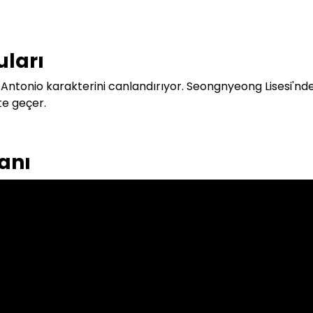
uları
Antonio karakterini canlandırıyor. Seongnyeong Lisesi'nd
te geçer.
anı