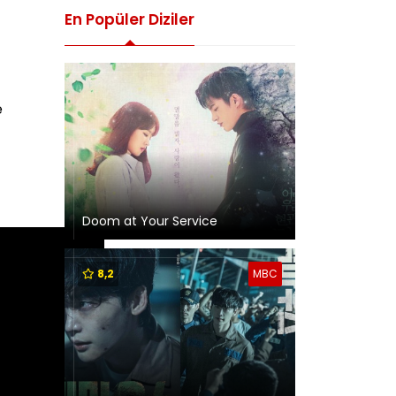
En Popüler Diziler
e
Doom at Your Service
8,2
MBC