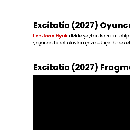
Excitatio (2027) Oyunc
Lee Joon Hyuk
dizide ş
eytan kovucu rahip 
yaşanan tuhaf olayları çözmek için hareke
Excitatio (2027) Fragm