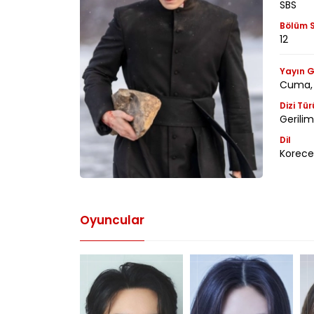
SBS
Bölüm S
12
Yayın G
Cuma,
Dizi Tür
Gerilim
Dil
Korece
Oyuncular