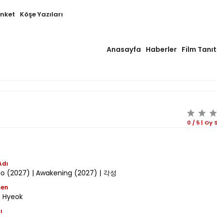
Anket
Köşe Yazıları
Anasayfa
Haberler
Film Tanıt
0
/
5
|
Oy S
Adı
tio (2027) | Awakening (2027) | 각성
men
 Hyeok
ı