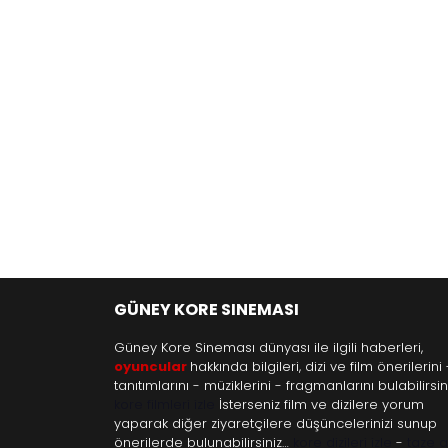
GÜNEY KORE SINEMASI
Güney Kore Sineması dünyası ile ilgili haberleri,
oyuncular
hakkında bilgileri, dizi ve film önerilerini 
tanıtımlarını - müziklerini - fragmanlarını bulabilirsini
kore filmleri izle
İsterseniz film ve dizilere yorum
yaparak diğer ziyaretçilere düşüncelerinizi sunup
önerilerde bulunabilirsiniz…
kore dizileri izle
-
taze 