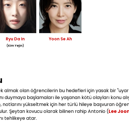
Ryu Da In
Yoon Se Ah
(Kim Yejin)
u
k almak olan öğrencilerin bu hedefleri için y
asak bir "uyar
rını duymaya başlamaları ile yaşanan kötü olayları konu alı
notlarını yükseltmek için her türlü hileye başvuran öğren
ulur. Şeytan kovucu olarak bilinen rahip Antonio (
Lee Joo
nı tehlikeye atar.