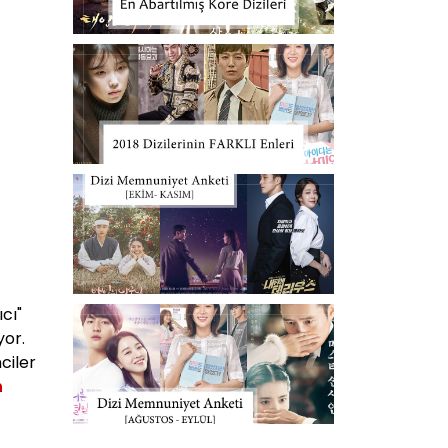
ıcı"
yor.
ciler
n