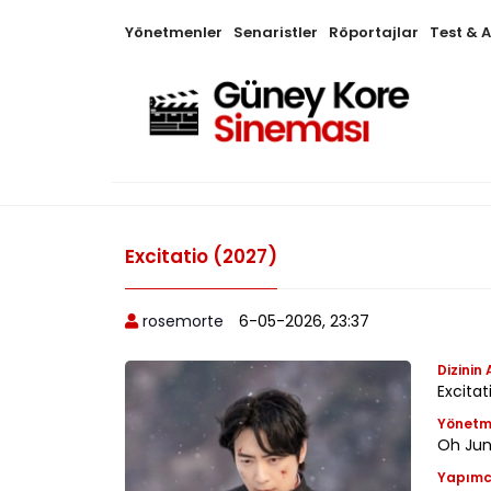
Yönetmenler
Senaristler
Röportajlar
Test & 
Excitatio (2027)
rosemorte
6-05-2026, 23:37
Dizinin 
Excita
Yönet
Oh Jun
Yapımc