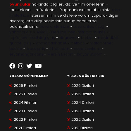
oyuncular
hakkında bilgileri, dizi ve film önerilerini -
tanıtımlarını - müziklerini - fragmanlarını bulabilirsiniz.
kore
filmleri izle
İsterseniz film ve dizilere yorum yaparak diğer
ziyaretçilere düşüncelerinizi sunup önerilerde
bulunabilirsiniz…
kore dizileri izle
-
taze antep fıstığı
-
yabancı dizi
-
Asya Dizileri izle
free instagram likes
-
topfollow
meritking giriş
-
kingroyal
-
btcbet
-
madridbet
güncel giriş
-
grandpashabet
-
betboo
-
matadorbet
casino
-
1xbet giriş
-
trbetr.com
-
escort ankara
-
eryamangar.com
-
Mersin Escort
-
bayanur.com
-
YILLARA GÖRE FILMLER
YILLARA GÖRE DIZILER
2026 Filmleri
2026 Dizileri
2025 Filmleri
2025 Dizileri
2024 Filmleri
2024 Dizileri
2023 Filmleri
2023 Dizileri
2022 Filmleri
2022 Dizileri
2021 Filmleri
2021 Dizileri