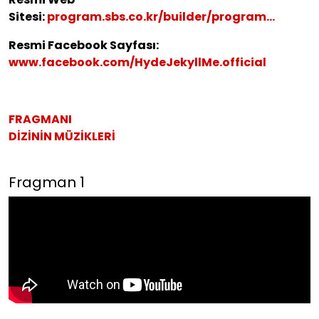
Sitesi:
program.sbs.co.kr/builder/program...
Resmi Facebook Sayfası:
www.facebook.com/HydeJekyllMe.official
FRAGMANI
DİZİNİN MÜZİKLERİ
Fragman 1