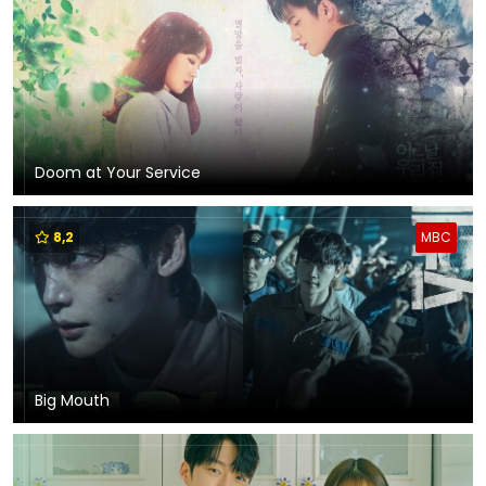
Doom at Your Service
8,2
MBC
Big Mouth