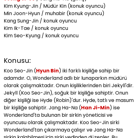
Kim Kyung-Jin / Müdür Kin (konuk oyuncu)
Min Joon-Hyun / muhabir (konuk oyuncu)
Kang Sung-Jin / konuk oyuncu
Kim Ik-Tae / konuk oyuncu
Kim Seo-Kyung / konuk oyuncu
Konusu:
Koo Seo-Jin (
Hyun Bin
) iki farklı kişiliğe sahip bir
adamdır. O, Wonderland adlı bir lunaparkın müdürü
olarak çalışmaktadır. Onun kişiliklerinden biri Jekyll'dir.
Jekyll (Koo Seo-Jin), soğuk bir kişiliğe sahiptir. Onun
diğer kişiliği ise Hyde (Robin)'dur. Hyde, tatlı ve masum
bir kişiliğe sahiptir. Jang Ha-Na (
Han Ji-Min
) ise
Wonderland'ta bulunan bir sirkin yöneticisi ve
oyuncusu olarak çalışmaktadır. Koo Seo-Jin sirki
Wonderland'tan çıkarmaya çalışır ve Jang Ha-Na
sirkin kalabilmesi için sirki yedinden düzenler. Bu