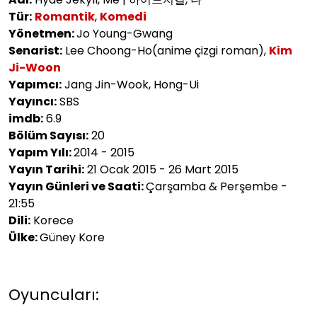
Tür:
Romantik
,
Komedi
Yönetmen:
Jo Young-Gwang
Senarist:
Lee Choong-Ho(anime çizgi roman),
Kim
Ji-Woon
Yapımcı:
Jang Jin-Wook, Hong-Ui
Yayıncı:
SBS
imdb:
6.9
Bölüm Sayısı:
20
Yapım Yılı:
2014 - 2015
Yayın Tarihi:
21 Ocak 2015 - 26 Mart 2015
Yayın Günleri ve Saati:
Çarşamba & Perşembe -
21:55
Dili:
Korece
Ülke:
Güney Kore
Oyuncuları: