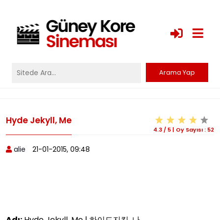
Hyde Jekyll, Me
4.3
/
5
|
Oy Sayısı :
52
alie
21-01-2015, 09:48
Adı:
Hyde Jekyll, Me | 하이드지킬, 나