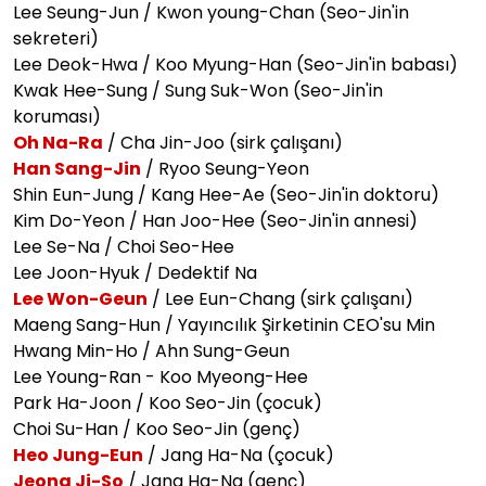
Lee Seung-Jun / Kwon young-Chan (Seo-Jin'in
sekreteri)
Lee Deok-Hwa / Koo Myung-Han (Seo-Jin'in babası)
Kwak Hee-Sung / Sung Suk-Won (Seo-Jin'in
koruması)
Oh Na-Ra
/ Cha Jin-Joo (sirk çalışanı)
Han Sang-Jin
/ Ryoo Seung-Yeon
Shin Eun-Jung / Kang Hee-Ae (Seo-Jin'in doktoru)
Kim Do-Yeon / Han Joo-Hee (Seo-Jin'in annesi)
Lee Se-Na / Choi Seo-Hee
Lee Joon-Hyuk / Dedektif Na
Lee Won-Geun
/ Lee Eun-Chang (sirk çalışanı)
Maeng Sang-Hun / Yayıncılık Şirketinin CEO'su Min
Hwang Min-Ho / Ahn Sung-Geun
Lee Young-Ran - Koo Myeong-Hee
Park Ha-Joon / Koo Seo-Jin (çocuk)
Choi Su-Han / Koo Seo-Jin (genç)
Heo Jung-Eun
/ Jang Ha-Na (çocuk)
Jeong Ji-So
/ Jang Ha-Na (genç)