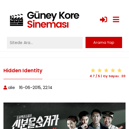
Hidden Identity
4.7
/
5
|
Oy Sayısı :
20
alie
16-06-2015, 22:14