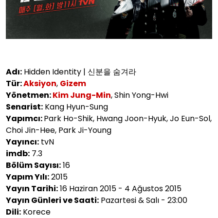
Adı:
Hidden Identity | 신분을 숨겨라
Tür:
Aksiyon
,
Gizem
Yönetmen:
Kim Jung-Min
, Shin Yong-Hwi
Senarist:
Kang Hyun-Sung
Yapımcı:
Park Ho-Shik, Hwang Joon-Hyuk, Jo Eun-Sol,
Choi Jin-Hee, Park Ji-Young
Yayıncı:
tvN
imdb:
7.3
Bölüm Sayısı:
16
Yapım Yılı:
2015
Yayın Tarihi:
16 Haziran 2015 - 4 Ağustos 2015
Yayın Günleri ve Saati:
Pazartesi & Salı - 23:00
Dili:
Korece