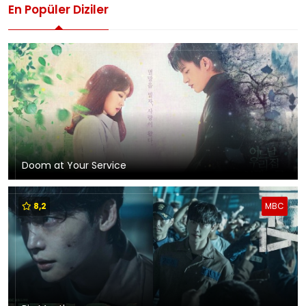
En Popüler Diziler
Doom at Your Service
8,2
MBC