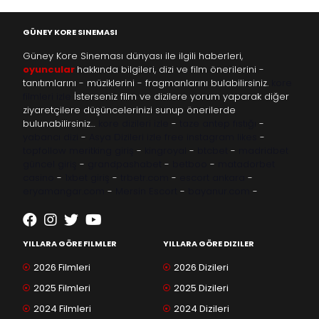
GÜNEY KORE SINEMASI
Güney Kore Sineması dünyası ile ilgili haberleri,
oyuncular
hakkında bilgileri, dizi ve film önerilerini -
tanıtımlarını - müziklerini - fragmanlarını bulabilirsiniz.
kore
filmleri izle
İsterseniz film ve dizilere yorum yaparak diğer
ziyaretçilere düşüncelerinizi sunup önerilerde
bulunabilirsiniz…
kore dizileri izle
-
taze antep fıstığı
-
yabancı dizi
-
Asya Dizileri izle
free instagram likes
-
topfollow
meritking giriş
-
kingroyal
-
btcbet
-
madridbet
güncel giriş
-
grandpashabet
-
betboo
-
matadorbet
casino
-
1xbet giriş
-
trbetr.com
-
escort ankara
-
eryamangar.com
-
Mersin Escort
-
bayanur.com
-
YILLARA GÖRE FILMLER
YILLARA GÖRE DIZILER
2026 Filmleri
2026 Dizileri
2025 Filmleri
2025 Dizileri
2024 Filmleri
2024 Dizileri