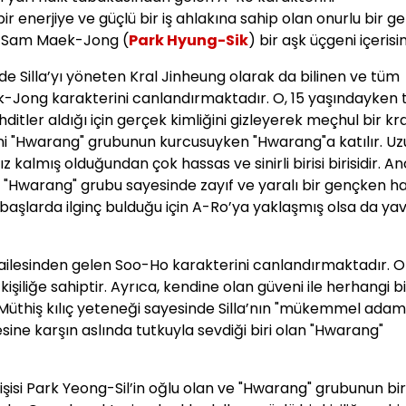
r enerjiye ve güçlü bir iş ahlakına sahip olan onurlu bir g
e Sam Maek-Jong (
Park Hyung-Sik
) bir aşk üçgeni içerisi
de Silla’yı yöneten Kral Jinheung olarak da bilinen ve tüm
Jong karakterini canlandırmaktadır. O, 15 yaşındayken 
hditler aldığı için gerçek kimliğini gizleyerek meçhul bir kra
ini "Hwarang" grubunun kurcusuyken "Hwarang"a katılır. U
kalmış olduğundan çok hassas ve sinirli birisi birisidir. A
 "Hwarang" grubu sayesinde zayıf ve yaralı bir gençken ha
lk başlarda ilginç bulduğu için A-Ro’ya yaklaşmış olsa da ya
bir ailesinden gelen Soo-Ho karakterini canlandırmaktadır. 
 kişiliğe sahiptir. Ayrıca, kendine olan güveni ile herhangi bi
 Müthiş kılıç yeteneği sayesinde Silla’nın "mükemmel adam
esine karşın aslında tutkuyla sevdiği biri olan "Hwarang"
ü kişisi Park Yeong-Sil’in oğlu olan ve "Hwarang" grubunun bir