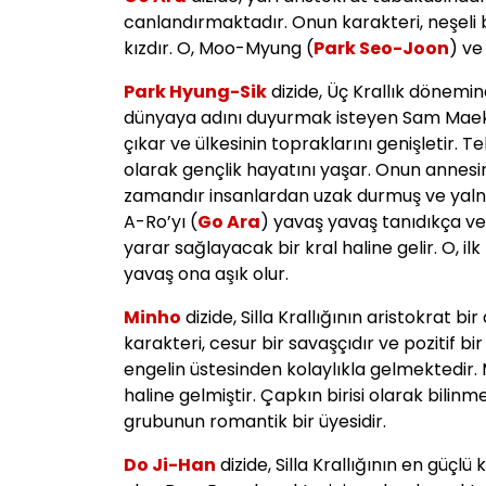
canlandırmaktadır. Onun karakteri, neşeli bi
kızdır. O, Moo-Myung (
Park Seo-Joon
) v
Park Hyung-Sik
dizide, Üç Krallık dönemin
dünyaya adını duyurmak isteyen Sam Maek-
çıkar ve ülkesinin topraklarını genişletir. Te
olarak gençlik hayatını yaşar. Onun annes
zamandır insanlardan uzak durmuş ve yalnız 
A-Ro’yı (
Go Ara
) yavaş yavaş tanıdıkça ve
yarar sağlayacak bir kral haline gelir. O, i
yavaş ona aşık olur.
Minho
dizide, Silla Krallığının aristokrat 
karakteri, cesur bir savaşçıdır ve pozitif bir
engelin üstesinden kolaylıkla gelmektedir.
haline gelmiştir. Çapkın birisi olarak bilinm
grubunun romantik bir üyesidir.
Do Ji-Han
dizide, Silla Krallığının en güçl