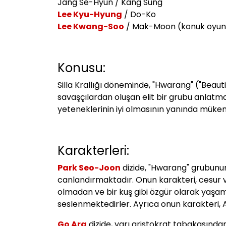
Jang Se-Hyun / Kang Sung
Lee Kyu-Hyung
/ Do-Ko
Lee Kwang-Soo
/ Mak-Moon (konuk oyun
Konusu:
Silla Krallığı döneminde, "Hwarang" ("Beauti
savaşçılardan oluşan elit bir grubu anlatmak
yeteneklerinin iyi olmasının yanında mükem
Karakterleri:
Park Seo-Joon
dizide, "Hwarang" grubunun
canlandırmaktadır. Onun karakteri, cesur ve 
olmadan ve bir kuş gibi özgür olarak yaşam
seslenmektedirler. Ayrıca onun karakteri, A
Go Ara
dizide, yarı aristokrat tabakasında