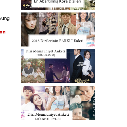
yung
on