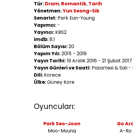
Tür:
Dram
,
Romantik
,
Tarih
Yönetmen:
Yun Seong-Sik
Senarist:
Park Eun-Young
Yapımcı:
-
Yayıncı:
KBS2
imdb:
8.1
Bölüm Sayısı:
20
Yapım Yılı:
2015 - 2016
Yayın Tarihi:
19 Aralık 2016 - 21 Şubat 2017
Yayın Günleri ve Saati:
Pazartesi & Salı -
Dili:
Korece
Ülke:
Güney Kore
Oyuncuları:
Park Seo-Joon
Go Ar
Moo-Myung
A-Ro