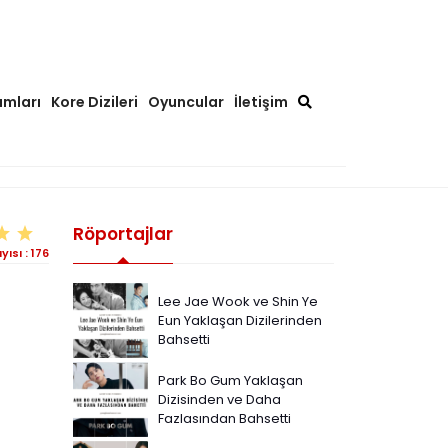
ımları
Kore Dizileri
Oyuncular
İletişim
Röportajlar
yısı :
176
Lee Jae Wook ve Shin Ye
Eun Yaklaşan Dizilerinden
Bahsetti
Park Bo Gum Yaklaşan
Dizisinden ve Daha
Fazlasından Bahsetti