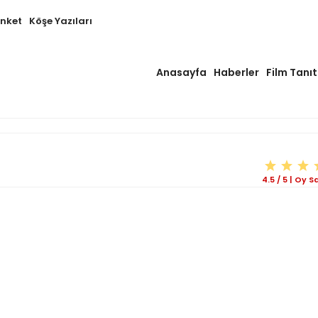
Anket
Köşe Yazıları
Anasayfa
Haberler
Film Tanıt
4.5
/
5
|
Oy Sa