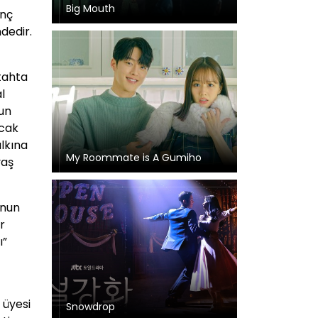
Big Mouth
enç
ndedir.
tahta
l
zun
ncak
lkına
My Roommate is A Gumiho
vaş
Onun
r
ı”
 üyesi
Snowdrop