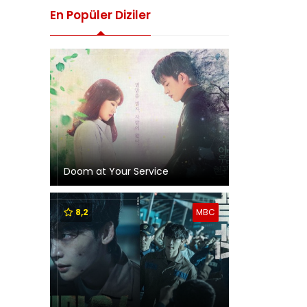
En Popüler Diziler
Doom at Your Service
8,2
MBC