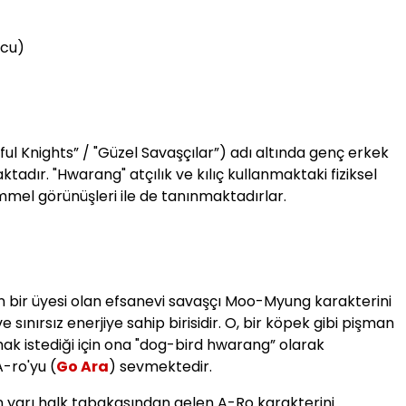
cu)
ful Knights” / "Güzel Savaşçılar”) adı altında genç erkek
tadır. "Hwarang" atçılık ve kılıç kullanmaktaki fiziksel
mel görünüşleri ile de tanınmaktadırlar.
 bir üyesi olan efsanevi savaşçı Moo-Myung karakterini
sınırsız enerjiye sahip birisidir. O, bir köpek gibi pişman
ak istediği için ona "dog-bird hwarang” olarak
-ro'yu (
Go Ara
) sevmektedir.
n yarı halk tabakasından gelen A-Ro karakterini