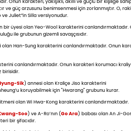
Onun karakteri, yakışıklı, akıllı ve güçlü bir kişiliğe sahip
tır ve güç arzusunu benimsenmesi için zorlanmıştır. O, raki
ve Juliet”in Silla versiyonudur.
n bir üyesi olan Yeo-Wool karakterini canlandırmaktadır.
luğu ile grubunun gizemli savaşçısıdır.
i olan Han-Sung karakterini canlandırmaktadır. Onun kara
erini canlandırmaktadır. Onun karakteri korumacı kraliy
birisidir.
Hyung-Sik
) annesi olan Kraliçe Jiso karakterini
inheung’u koruyabilmek için "Hwarang" grubunu kurar.
ğitmeni olan Wi Hwa-Kong karakterini canlandırmaktadır.
 Kwang-Soo
) ve A-Ro’nın (
Go Ara
) babası olan An Ji-Go
ri bir şifacıdır.