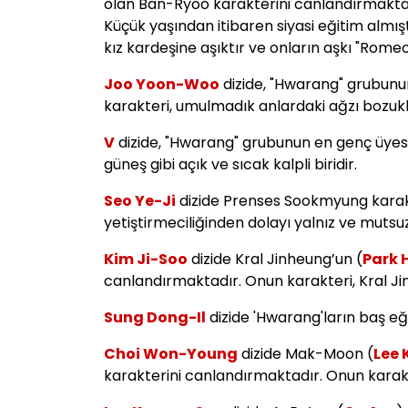
olan Ban-Ryoo karakterini canlandırmaktadır. 
Küçük yaşından itibaren siyasi eğitim almış
kız kardeşine aşıktır ve onların aşkı "Romeo 
Joo Yoon-Woo
dizide, "Hwarang" grubunu
karakteri, umulmadık anlardaki ağzı bozuklu
V
dizide, "Hwarang" grubunun en genç üyes
güneş gibi açık ve sıcak kalpli biridir.
Seo Ye-Ji
dizide Prenses Sookmyung karakt
yetiştirmeciliğinden dolayı yalnız ve mutsuz 
Kim Ji-Soo
dizide Kral Jinheung’un (
Park 
canlandırmaktadır. Onun karakteri, Kral J
Sung Dong-Il
dizide 'Hwarang'ların baş e
Choi Won-Young
dizide Mak-Moon (
Lee
karakterini canlandırmaktadır. Onun karakte