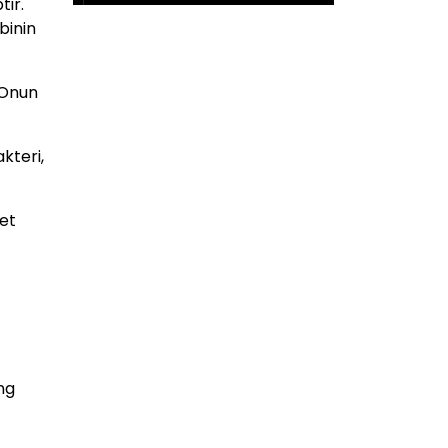
tir.
binin
 Onun
kteri,
et
ng