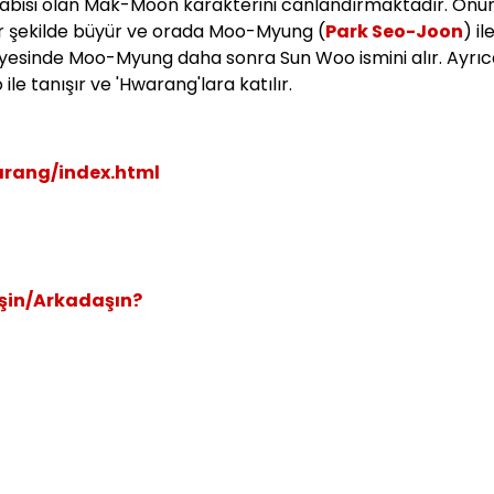
 abisi olan Mak-Moon karakterini canlandırmaktadır. Onu
ir şekilde büyür ve orada Moo-Myung (
Park Seo-Joon
) il
sayesinde Moo-Myung daha sonra Sun Woo ismini alır. Ayrı
 tanışır ve 'Hwarang'lara katılır.
arang/index.html
Eşin/Arkadaşın?