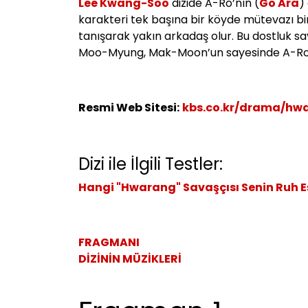
Lee Kwang-Soo
dizide A-Ro’nın (
Go Ara
)
karakteri tek başına bir köyde mütevazı b
tanışarak yakın arkadaş olur. Bu dostluk 
Moo-Myung, Mak-Moon’un sayesinde A-Ro ile
Resmi Web Sitesi:
kbs.co.kr/drama/hw
Dizi ile İlgili Testler:
Hangi "Hwarang" Savaşçısı Senin Ruh 
FRAGMANI
DİZİNİN MÜZİKLERİ