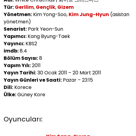
Tür:
Gerilim
,
Gençlik
,
Gizem
Yönetmen:
Kim Yong-Soo,
Kim Jung-Hyun
(asistan
yönetmen)
Senarist:
Park Yeon-Sun
Yapımcı:
Kang Byung-Taek
Yayıncı:
KBS2
imdb:
8.4
Bölüm Sayısı:
8
Yapım Yılı:
2011
Yayın Tarihi:
30 Ocak 2011 – 20 Mart 2011
Yayın Günleri ve Saati:
Pazar – 23:15
Dili:
Korece
Ülke:
Güney Kore
Oyuncuları: