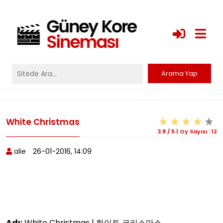
White Christmas
3.8
/
5
|
Oy Sayısı :
12
alie
26-01-2016, 14:09
Adı:
White Christmas | 화이트 크리스마스