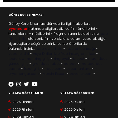
GÜNEY KORE SINEMASI
Güney Kore Sineması dünyası ile ilgili haberleri,
oyuncular
hakkında bilgileri, dizi ve film önerilerini -
tanıtımlarını - müziklerini - fragmanlarını bulabilirsiniz.
kore
filmleri izle
İsterseniz film ve dizilere yorum yaparak diğer
ziyaretçilere düşüncelerinizi sunup önerilerde
bulunabilirsiniz…
kore dizileri izle
-
taze antep fıstığı
-
yabancı dizi
-
Asya Dizileri izle
free instagram likes
-
topfollow
meritking giriş
-
kingroyal
-
btcbet
-
madridbet
güncel giriş
-
grandpashabet
-
betboo
-
matadorbet
casino
-
1xbet giriş
-
trbetr.com
-
escort ankara
-
eryamangar.com
-
Mersin Escort
-
bayanur.com
-
YILLARA GÖRE FILMLER
YILLARA GÖRE DIZILER
2026 Filmleri
2026 Dizileri
2025 Filmleri
2025 Dizileri
2024 Filmleri
2024 Dizileri