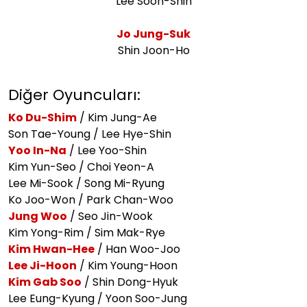
Lee Soon-Shin
Jo Jung-Suk
Shin Joon-Ho
Diğer Oyuncuları:
Ko Du-Shim
/ Kim Jung-Ae
Son Tae-Young / Lee Hye-Shin
Yoo In-Na
/ Lee Yoo-Shin
Kim Yun-Seo / Choi Yeon-A
Lee Mi-Sook / Song Mi-Ryung
Ko Joo-Won / Park Chan-Woo
Jung Woo
/ Seo Jin-Wook
Kim Yong-Rim / Sim Mak-Rye
Kim Hwan-Hee
/ Han Woo-Joo
Lee Ji-Hoon
/ Kim Young-Hoon
Kim Gab Soo
/ Shin Dong-Hyuk
Lee Eung-Kyung / Yoon Soo-Jung