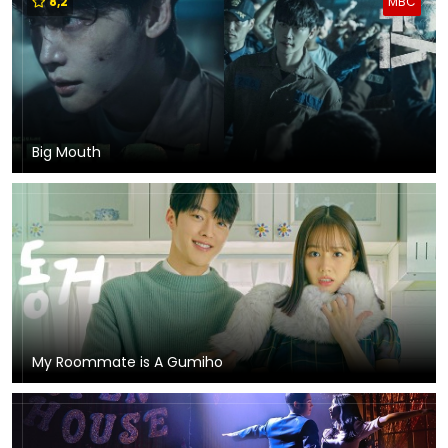
8,2
MBC
Big Mouth
My Roommate is A Gumiho