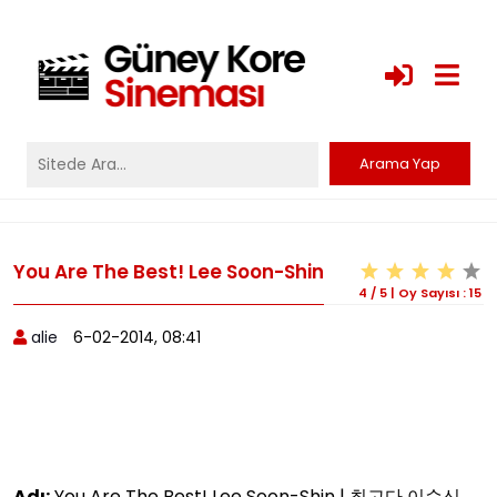
You Are The Best! Lee Soon-Shin
4
/
5
|
Oy Sayısı :
15
alie
6-02-2014, 08:41
Adı:
You Are The Best! Lee Soon-Shin | 최고다 이순신