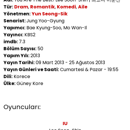
Tür:
Dram
,
Romantik
,
Komedi
,
Aile
Yönetmen:
Yun Seong-Sik
Senarist:
Jung Yoo-Gyung
Yapımcı:
Bae Kyung-Soo, Mo Wan-Il
Yayıncı:
KBS2
imdb:
7.3
Bölüm Sayısı:
50
Yapım Yılı:
2013
Yayın Tarihi:
09 Mart 2013 - 25 Ağustos 2013
Yayın Günleri ve Saati:
Cumartesi & Pazar - 19:55
Dili:
Korece
Ülke:
Güney Kore
Oyuncuları:
IU