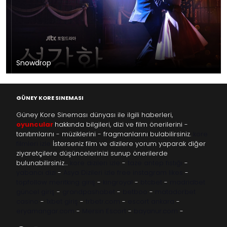
Snowdrop
GÜNEY KORE SINEMASI
Güney Kore Sineması dünyası ile ilgili haberleri,
oyuncular
hakkında bilgileri, dizi ve film önerilerini -
tanıtımlarını - müziklerini - fragmanlarını bulabilirsiniz.
kore
filmleri izle
İsterseniz film ve dizilere yorum yaparak diğer
ziyaretçilere düşüncelerinizi sunup önerilerde
bulunabilirsiniz…
kore dizileri izle
-
taze antep fıstığı
-
yabancı dizi
-
Asya Dizileri izle
free instagram likes
-
topfollow
meritking giriş
-
kingroyal
-
btcbet
-
madridbet
güncel giriş
-
grandpashabet
-
betboo
-
matadorbet
casino
-
1xbet giriş
-
trbetr.com
-
escort ankara
-
eryamangar.com
-
Mersin Escort
-
bayanur.com
-