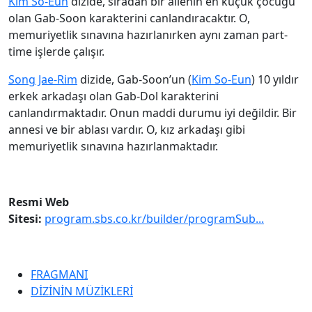
Kim So-Eun
dizide, sıradan bir ailenin en küçük çocuğu
olan Gab-Soon karakterini canlandıracaktır. O,
memuriyetlik sınavına hazırlanırken aynı zaman part-
time işlerde çalışır.
Song Jae-Rim
dizide, Gab-Soon’un (
Kim So-Eun
) 10 yıldır
erkek arkadaşı olan Gab-Dol karakterini
canlandırmaktadır. Onun maddi durumu iyi değildir. Bir
annesi ve bir ablası vardır. O, kız arkadaşı gibi
memuriyetlik sınavına hazırlanmaktadır.
Resmi Web
Sitesi:
program.sbs.co.kr/builder/programSub...
FRAGMANI
DİZİNİN MÜZİKLERİ