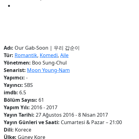
Adı:
Our Gab-Soon | 우리 갑순이
Tür:
Romantik
,
Komedi
,
Aile
Yönetmen:
Boo Sung-Chul
Senarist:
Moon Young-Nam
Yapımcı:
-
Yayıncı:
SBS
imdb:
6.5
Bölüm Sayısı:
61
Yapım Yılı:
2016 - 2017
Yayın Tarihi:
27 Ağustos 2016 - 8 Nisan 2017
Yayın Günleri ve Saati:
Cumartesi & Pazar – 21:00
Dili:
Korece
Ülke:
Güney Kore