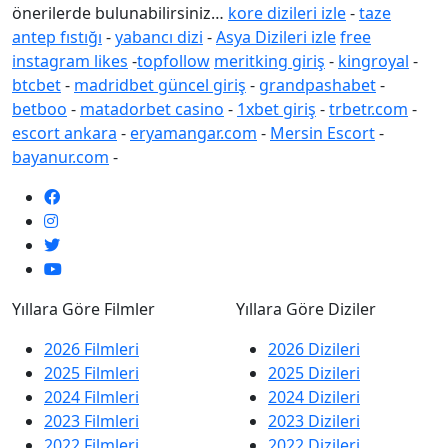
önerilerde bulunabilirsiniz…
kore dizileri izle
-
taze
antep fıstığı
-
yabancı dizi
-
Asya Dizileri izle
free
instagram likes
-
topfollow
meritking giriş
-
kingroyal
-
btcbet
-
madridbet güncel giriş
-
grandpashabet
-
betboo
-
matadorbet casino
-
1xbet giriş
-
trbetr.com
-
escort ankara
-
eryamangar.com
-
Mersin Escort
-
bayanur.com
-
Yıllara Göre Filmler
Yıllara Göre Diziler
2026 Filmleri
2026 Dizileri
2025 Filmleri
2025 Dizileri
2024 Filmleri
2024 Dizileri
2023 Filmleri
2023 Dizileri
2022 Filmleri
2022 Dizileri