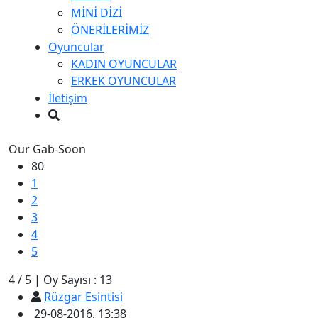
MİNİ DİZİ
ÖNERİLERİMİZ
Oyuncular
KADIN OYUNCULAR
ERKEK OYUNCULAR
İletişim
Our Gab-Soon
80
1
2
3
4
5
4
/
5
|
Oy Sayısı :
13
Rüzgar Esintisi
29-08-2016, 13:38