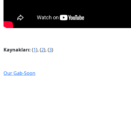
Kaynakları:
(
1
), (
2
), (
3
)
Our Gab-Soon