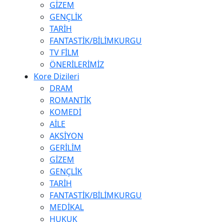
GİZEM
GENÇLİK
TARİH
FANTASTİK/BİLİMKURGU
TV FİLM
ÖNERİLERİMİZ
Kore Dizileri
DRAM
ROMANTİK
KOMEDİ
AİLE
AKSİYON
GERİLİM
GİZEM
GENÇLİK
TARİH
FANTASTİK/BİLİMKURGU
MEDİKAL
HUKUK